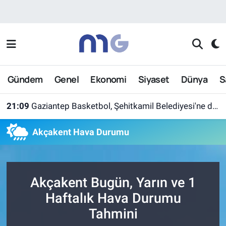
Nöbetçi Eczaneler
Hava Durumu
Gündem
Genel
Ekonomi
Siyaset
Dünya
S
İstanbul Namaz Vakitleri
21:09
Gaziantep Basketbol, Şehitkamil Belediyesi'ne devredildi
Trafik Durumu
Akçakent Hava Durumu
Süper Lig Puan Durumu ve Fikstür
Tüm Manşetler
Akçakent Bugün, Yarın ve 1
Son Dakika Haberleri
Haftalık Hava Durumu
Tahmini
Haber Arşivi