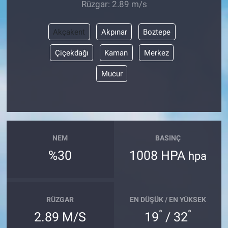
Rüzgar: 2.89 m/s
Akçakent
Akpınar
Boztepe
Çiçekdağı
Kaman
Merkez
Mucur
NEM
BASINÇ
%30
1008 HPA
hpa
RÜZGAR
EN DÜŞÜK / EN YÜKSEK
°
°
2.89 M/S
19
/ 32