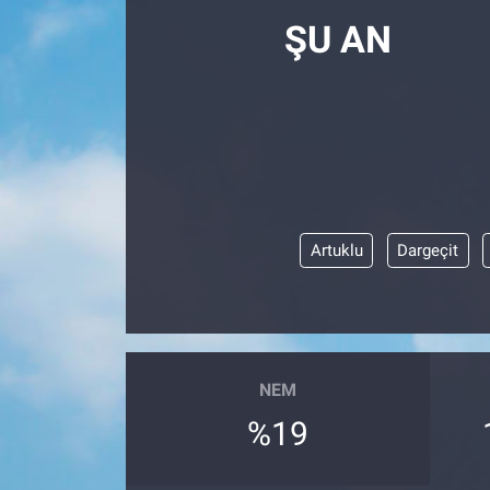
ŞU AN
Artuklu
Dargeçit
NEM
%19