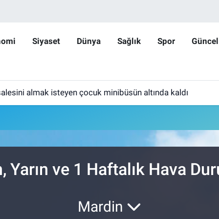
nomi
Siyaset
Dünya
Sağlık
Spor
Güncel
lesini almak isteyen çocuk minibüsün altında kaldı
n, Yarın ve 1 Haftalık Hava D
Mardin