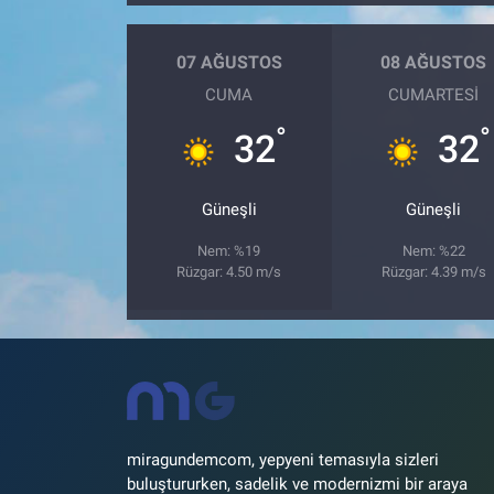
07 AĞUSTOS
08 AĞUSTOS
CUMA
CUMARTESI
°
°
32
32
Güneşli
Güneşli
Nem: %19
Nem: %22
Rüzgar: 4.50 m/s
Rüzgar: 4.39 m/s
miragundemcom, yepyeni temasıyla sizleri
buluştururken, sadelik ve modernizmi bir araya