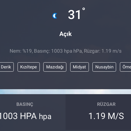
°
31
Açık
Nem: %19, Basınç: 1003 hpa hPa, Rüzgar: 1.19 m/s
Derik
Kızıltepe
Mazıdağı
Midyat
Nusaybin
Öme
BASINÇ
RÜZGAR
1003 HPA
1.19 M/S
hpa