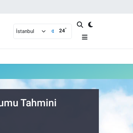
°
24
İstanbul
urumu Tahmini