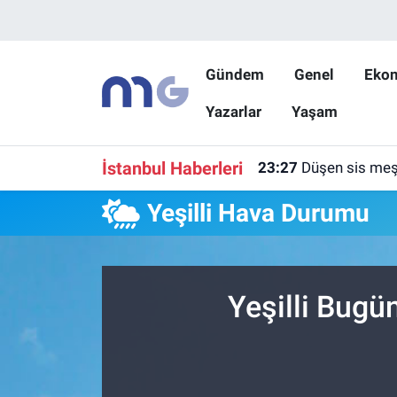
Nöbetçi Eczaneler
Gündem
Genel
Eko
Yazarlar
Yaşam
Hava Durumu
İstanbul Namaz Vakitleri
İstanbul Haberleri
23:27
Düşen sis meşa
Trafik Durumu
Yeşilli Hava Durumu
Süper Lig Puan Durumu ve Fikstür
Tüm Manşetler
Yeşilli Bugü
Son Dakika Haberleri
Haber Arşivi