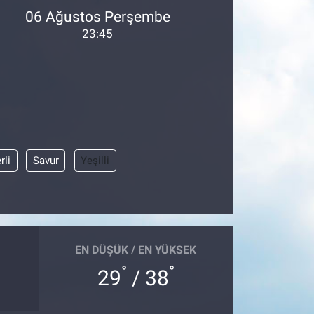
06 Ağustos Perşembe
23:45
rli
Savur
Yeşilli
EN DÜŞÜK / EN YÜKSEK
°
°
29
/ 38