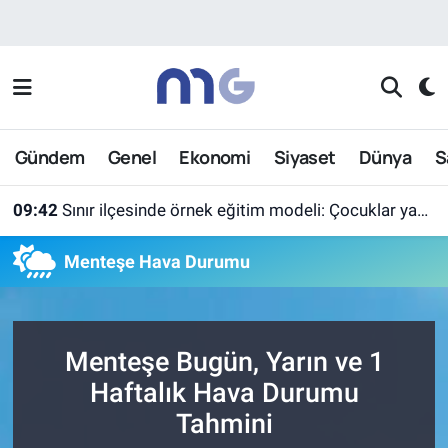
Nöbetçi Eczaneler
Hava Durumu
Gündem
Genel
Ekonomi
Siyaset
Dünya
S
İstanbul Namaz Vakitleri
09:42
Sınır ilçesinde örnek eğitim modeli: Çocuklar yazın ekran yerine etkinlikleri seçti
Trafik Durumu
Menteşe Hava Durumu
Süper Lig Puan Durumu ve Fikstür
Tüm Manşetler
Menteşe Bugün, Yarın ve 1
Son Dakika Haberleri
Haftalık Hava Durumu
Tahmini
Haber Arşivi