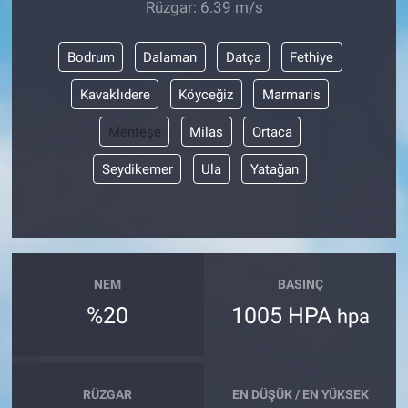
Rüzgar: 6.39 m/s
Bodrum
Dalaman
Datça
Fethiye
Kavaklıdere
Köyceğiz
Marmaris
Menteşe
Milas
Ortaca
Seydikemer
Ula
Yatağan
NEM
BASINÇ
%20
1005 HPA
hpa
RÜZGAR
EN DÜŞÜK / EN YÜKSEK