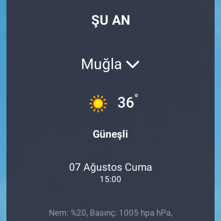
ŞU AN
Muğla
°
36
Güneşli
07 Ağustos Cuma
15:00
Nem: %20, Basınç: 1005 hpa hPa,