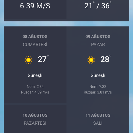
°
°
6.39 M/S
21
/ 36
08 AĞUSTOS
09 AĞUSTOS
CUMARTESI
PAZAR
°
°
27
28
Güneşli
Güneşli
Nem: %34
Nem: %32
Rüzgar: 4.39 m/s
Rüzgar: 3.81 m/s
10 AĞUSTOS
11 AĞUSTOS
PAZARTESI
SALI