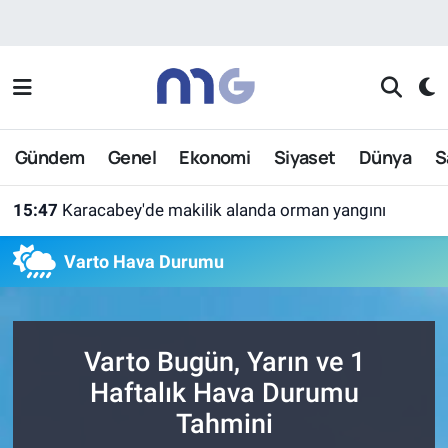
Nöbetçi Eczaneler
Hava Durumu
Gündem
Genel
Ekonomi
Siyaset
Dünya
S
İstanbul Namaz Vakitleri
15:47
Karacabey'de makilik alanda orman yangını
Trafik Durumu
Varto Hava Durumu
Süper Lig Puan Durumu ve Fikstür
Tüm Manşetler
Varto Bugün, Yarın ve 1
Son Dakika Haberleri
Haftalık Hava Durumu
Tahmini
Haber Arşivi