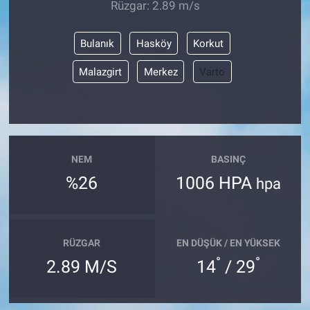
Rüzgar: 2.89 m/s
Bulanık
Hasköy
Korkut
Malazgirt
Merkez
Varto
NEM
BASINÇ
%26
1006 HPA
hpa
RÜZGAR
EN DÜŞÜK / EN YÜKSEK
°
°
2.89 M/S
14
/ 29