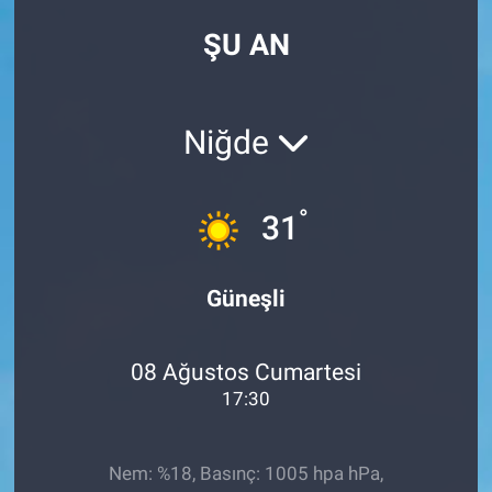
ŞU AN
Niğde
°
31
Güneşli
08 Ağustos Cumartesi
17:30
Nem: %18, Basınç: 1005 hpa hPa,