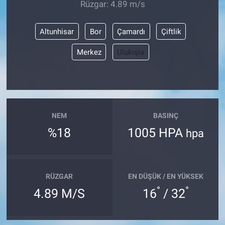
Rüzgar: 4.89 m/s
Altunhisar
Bor
Çamardı
Çiftlik
Merkez
Ulukışla
NEM
BASINÇ
%18
1005 HPA
hpa
RÜZGAR
EN DÜŞÜK / EN YÜKSEK
°
°
4.89 M/S
16
/ 32