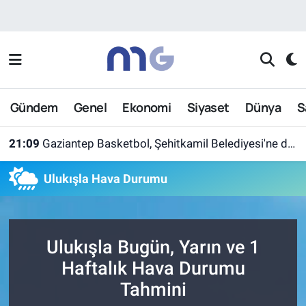
Nöbetçi Eczaneler
Hava Durumu
Gündem
Genel
Ekonomi
Siyaset
Dünya
S
İstanbul Namaz Vakitleri
21:09
Gaziantep Basketbol, Şehitkamil Belediyesi'ne devredildi
Trafik Durumu
Ulukışla Hava Durumu
Süper Lig Puan Durumu ve Fikstür
Tüm Manşetler
Ulukışla Bugün, Yarın ve 1
Son Dakika Haberleri
Haftalık Hava Durumu
Tahmini
Haber Arşivi