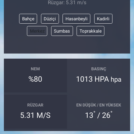
Rüzgar: 5.31 m/s
Bahçe
Düziçi
Hasanbeyli
Kadirli
Merkez
Sumbas
Toprakkale
NEM
BASINÇ
%80
1013 HPA
hpa
RÜZGAR
EN DÜŞÜK / EN YÜKSEK
°
°
5.31 M/S
13
/ 26