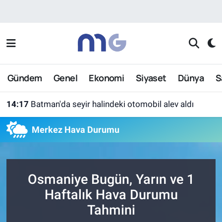
Nöbetçi Eczaneler
Hava Durumu
Gündem
Genel
Ekonomi
Siyaset
Dünya
S
İstanbul Namaz Vakitleri
14:17
Batman'da seyir halindeki otomobil alev aldı
Trafik Durumu
Merkez Hava Durumu
Süper Lig Puan Durumu ve Fikstür
Tüm Manşetler
Osmaniye Bugün, Yarın ve 1
Son Dakika Haberleri
Haftalık Hava Durumu
Tahmini
Haber Arşivi