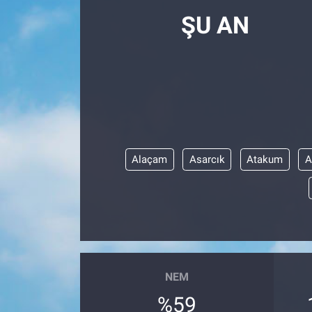
ŞU AN
Alaçam
Asarcık
Atakum
A
NEM
%59