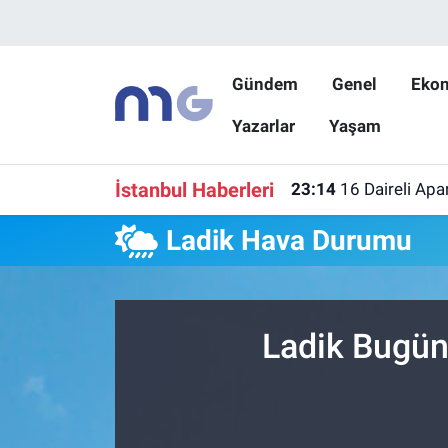
Nöbetçi Eczaneler
Gündem
Genel
Eko
Yazarlar
Yaşam
Hava Durumu
İstanbul Namaz Vakitleri
İstanbul Haberleri
23:14
16 Daireli Apa
Trafik Durumu
Ladik Hava Durumu
Süper Lig Puan Durumu ve Fikstür
Tüm Manşetler
Ladik Bugün
Son Dakika Haberleri
Haber Arşivi