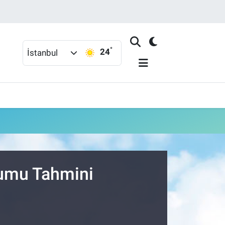
°
24
İstanbul
rumu Tahmini