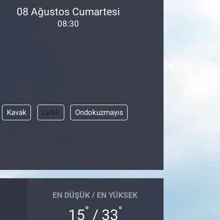
08 Ağustos Cumartesi
08:30
Kavak
Ladik
Ondokuzmayıs
EN DÜŞÜK / EN YÜKSEK
°
°
15
/ 33