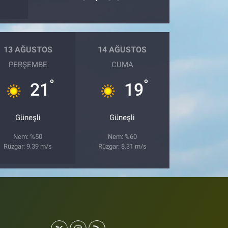
13 AĞUSTOS
14 AĞUSTOS
PERŞEMBE
CUMA
°
°
21
19
Güneşli
Güneşli
Nem: %50
Nem: %60
Rüzgar: 9.39 m/s
Rüzgar: 8.31 m/s