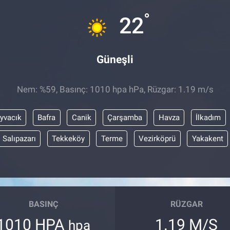
°
22
Güneşli
Nem: %59, Basınç: 1010 hpa hPa, Rüzgar: 1.19 m/s
yvacık
Bafra
Canik
Çarşamba
Havza
İlkadım
Salıpazarı
Tekkeköy
Terme
Vezirköprü
Yakakent
BASINÇ
RÜZGAR
1010 HPA
1.19 M/S
hpa