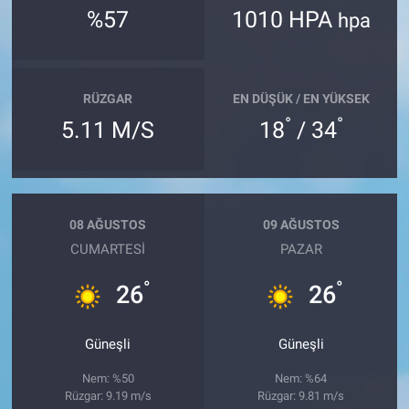
%57
1010 HPA
hpa
RÜZGAR
EN DÜŞÜK / EN YÜKSEK
°
°
5.11 M/S
18
/ 34
08 AĞUSTOS
09 AĞUSTOS
CUMARTESI
PAZAR
°
°
26
26
Güneşli
Güneşli
Nem: %50
Nem: %64
Rüzgar: 9.19 m/s
Rüzgar: 9.81 m/s