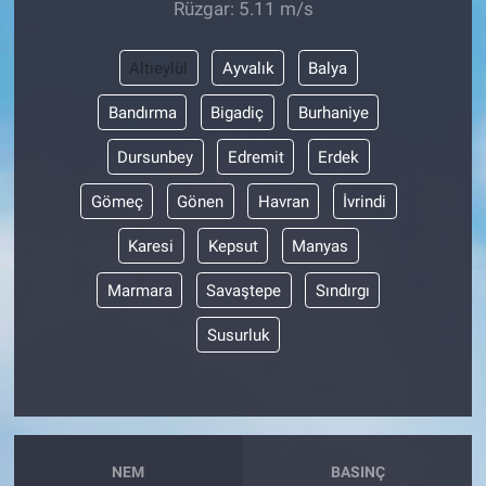
Rüzgar: 5.11 m/s
Altıeylül
Ayvalık
Balya
Bandırma
Bigadiç
Burhaniye
Dursunbey
Edremit
Erdek
Gömeç
Gönen
Havran
İvrindi
Karesi
Kepsut
Manyas
Marmara
Savaştepe
Sındırgı
Susurluk
NEM
BASINÇ