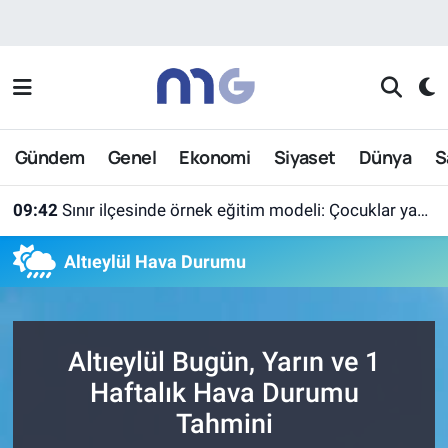
Nöbetçi Eczaneler
Hava Durumu
Gündem
Genel
Ekonomi
Siyaset
Dünya
S
İstanbul Namaz Vakitleri
09:42
Sınır ilçesinde örnek eğitim modeli: Çocuklar yazın ekran yerine etkinlikleri seçti
Trafik Durumu
Altıeylül Hava Durumu
Süper Lig Puan Durumu ve Fikstür
Tüm Manşetler
Altıeylül Bugün, Yarın ve 1
Son Dakika Haberleri
Haftalık Hava Durumu
Tahmini
Haber Arşivi