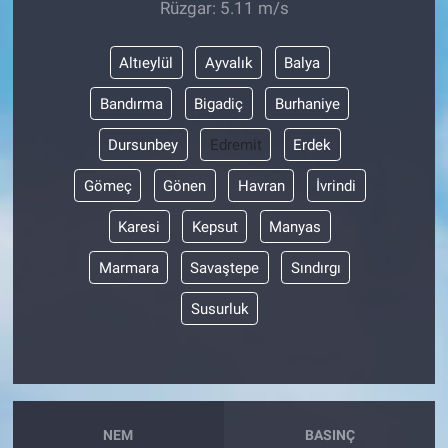
Rüzgar: 5.11 m/s
Altıeylül
Ayvalık
Balya
Bandırma
Bigadiç
Burhaniye
Dursunbey
Edremit
Erdek
Gömeç
Gönen
Havran
İvrindi
Karesi
Kepsut
Manyas
Marmara
Savaştepe
Sındırgı
Susurluk
NEM
BASINÇ