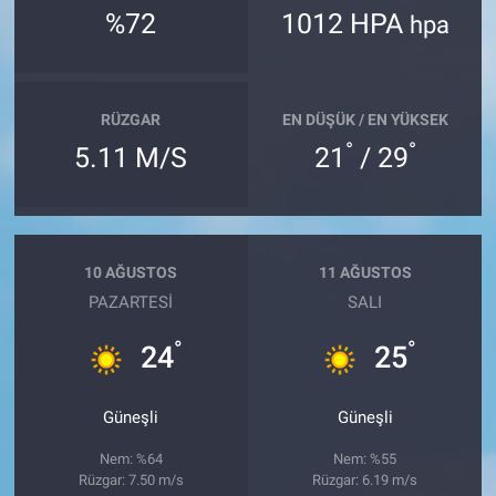
%72
1012 HPA
hpa
RÜZGAR
EN DÜŞÜK / EN YÜKSEK
°
°
5.11 M/S
21
/ 29
10 AĞUSTOS
11 AĞUSTOS
PAZARTESI
SALI
°
°
24
25
Güneşli
Güneşli
Nem: %64
Nem: %55
Rüzgar: 7.50 m/s
Rüzgar: 6.19 m/s