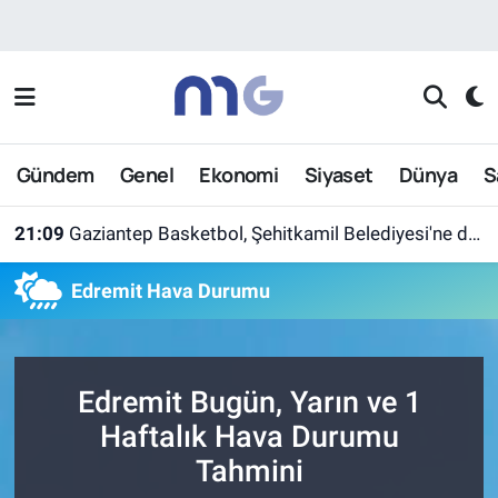
Nöbetçi Eczaneler
Hava Durumu
Gündem
Genel
Ekonomi
Siyaset
Dünya
S
İstanbul Namaz Vakitleri
21:09
Gaziantep Basketbol, Şehitkamil Belediyesi'ne devredildi
Trafik Durumu
Edremit Hava Durumu
Süper Lig Puan Durumu ve Fikstür
Tüm Manşetler
Edremit Bugün, Yarın ve 1
Son Dakika Haberleri
Haftalık Hava Durumu
Tahmini
Haber Arşivi