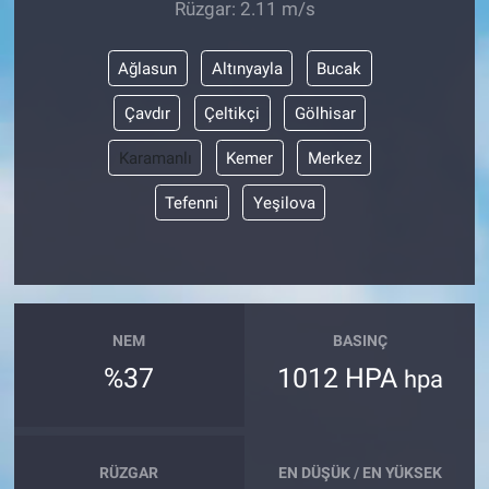
Rüzgar: 2.11 m/s
Ağlasun
Altınyayla
Bucak
Çavdır
Çeltikçi
Gölhisar
Karamanlı
Kemer
Merkez
Tefenni
Yeşilova
NEM
BASINÇ
%37
1012 HPA
hpa
RÜZGAR
EN DÜŞÜK / EN YÜKSEK