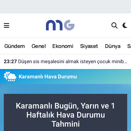
Nöbetçi Eczaneler
Hava Durumu
Gündem
Genel
Ekonomi
Siyaset
Dünya
S
İstanbul Namaz Vakitleri
23:27
Düşen sis meşalesini almak isteyen çocuk minibüsün altında kaldı
Trafik Durumu
Karamanlı Hava Durumu
Süper Lig Puan Durumu ve Fikstür
Tüm Manşetler
Karamanlı Bugün, Yarın ve 1
Son Dakika Haberleri
Haftalık Hava Durumu
Tahmini
Haber Arşivi