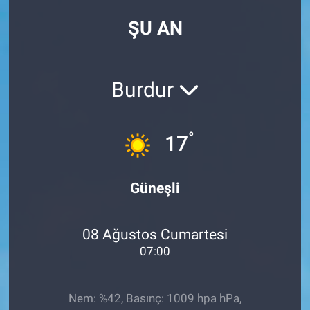
ŞU AN
Burdur
°
17
Güneşli
08 Ağustos Cumartesi
07:00
Nem: %42, Basınç: 1009 hpa hPa,