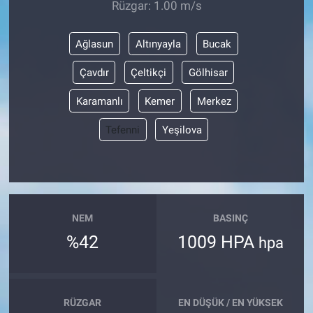
Rüzgar: 1.00 m/s
Ağlasun
Altınyayla
Bucak
Çavdır
Çeltikçi
Gölhisar
Karamanlı
Kemer
Merkez
Tefenni
Yeşilova
NEM
BASINÇ
%42
1009 HPA
hpa
RÜZGAR
EN DÜŞÜK / EN YÜKSEK