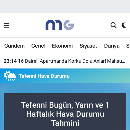
Nöbetçi Eczaneler
Hava Durumu
Gündem
Genel
Ekonomi
Siyaset
Dünya
S
İstanbul Namaz Vakitleri
23:14
16 Daireli Apartmanda Korku Dolu Anlar! Mahsur Kalanlar Kurtarıldı
Trafik Durumu
Tefenni Hava Durumu
Süper Lig Puan Durumu ve Fikstür
Tüm Manşetler
Tefenni Bugün, Yarın ve 1
Son Dakika Haberleri
Haftalık Hava Durumu
Tahmini
Haber Arşivi