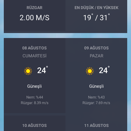
RÜZGAR
EN DÜŞÜK / EN YÜKSEK
°
°
2.00 M/S
19
/ 31
08 AĞUSTOS
09 AĞUSTOS
CUMARTESI
PAZAR
°
°
24
24
Güneşli
Güneşli
Nem: %44
Nem: %43
Rüzgar: 8.39 m/s
Rüzgar: 7.69 m/s
10 AĞUSTOS
11 AĞUSTOS