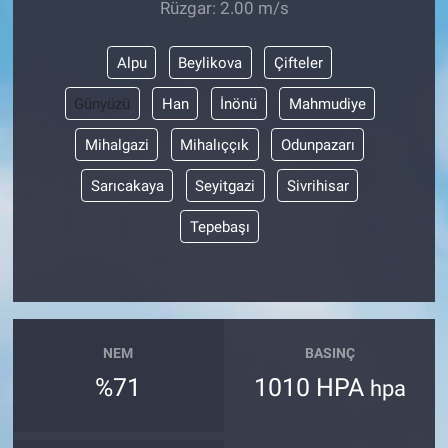
Rüzgar: 2.00 m/s
Alpu
Beylikova
Çifteler
Günyüzü
Han
İnönü
Mahmudiye
Mihalgazi
Mihalıççık
Odunpazarı
Sarıcakaya
Seyitgazi
Sivrihisar
Tepebaşı
NEM
BASINÇ
%71
1010 HPA
hpa