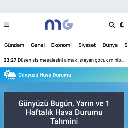
Nöbetçi Eczaneler
Hava Durumu
Gündem
Genel
Ekonomi
Siyaset
Dünya
S
İstanbul Namaz Vakitleri
23:27
Düşen sis meşalesini almak isteyen çocuk minibüsün altında kaldı
Trafik Durumu
Günyüzü Hava Durumu
Süper Lig Puan Durumu ve Fikstür
Tüm Manşetler
Günyüzü Bugün, Yarın ve 1
Son Dakika Haberleri
Haftalık Hava Durumu
Tahmini
Haber Arşivi