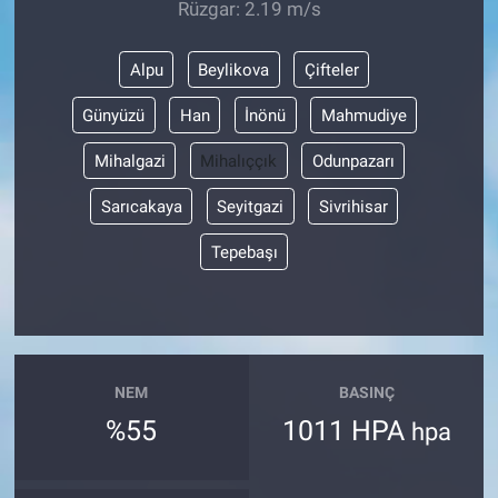
Rüzgar: 2.19 m/s
Alpu
Beylikova
Çifteler
Günyüzü
Han
İnönü
Mahmudiye
Mihalgazi
Mihalıççık
Odunpazarı
Sarıcakaya
Seyitgazi
Sivrihisar
Tepebaşı
NEM
BASINÇ
%55
1011 HPA
hpa