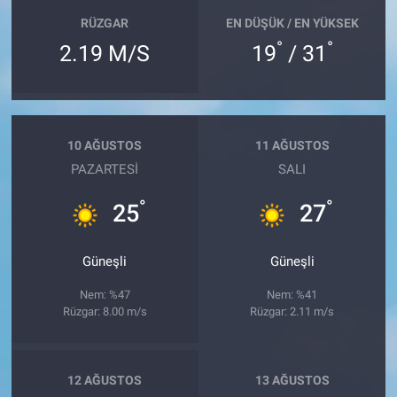
RÜZGAR
EN DÜŞÜK / EN YÜKSEK
°
°
2.19 M/S
19
/ 31
10 AĞUSTOS
11 AĞUSTOS
PAZARTESI
SALI
°
°
25
27
Güneşli
Güneşli
Nem: %47
Nem: %41
Rüzgar: 8.00 m/s
Rüzgar: 2.11 m/s
12 AĞUSTOS
13 AĞUSTOS