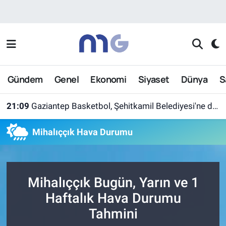
Nöbetçi Eczaneler
Hava Durumu
Gündem
Genel
Ekonomi
Siyaset
Dünya
S
İstanbul Namaz Vakitleri
21:09
Gaziantep Basketbol, Şehitkamil Belediyesi'ne devredildi
Trafik Durumu
Mihalıççık Hava Durumu
Süper Lig Puan Durumu ve Fikstür
Tüm Manşetler
Mihalıççık Bugün, Yarın ve 1
Son Dakika Haberleri
Haftalık Hava Durumu
Tahmini
Haber Arşivi