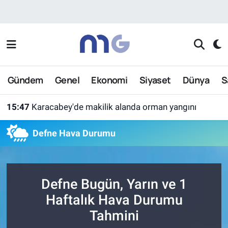
Nöbetçi Eczaneler
Hava Durumu
Gündem
Genel
Ekonomi
Siyaset
Dünya
S
İstanbul Namaz Vakitleri
15:47
Karacabey'de makilik alanda orman yangını
Trafik Durumu
Defne Hava Durumu
Süper Lig Puan Durumu ve Fikstür
Tüm Manşetler
Defne Bugün, Yarın ve 1
Son Dakika Haberleri
Haftalık Hava Durumu
Tahmini
Haber Arşivi