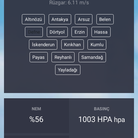
Rüzgar: 6.11 m/s
Altınözü
Antakya
Arsuz
Belen
Defne
Dörtyol
Erzin
Hassa
İskenderun
Kırıkhan
Kumlu
Payas
Reyhanlı
Samandağ
Yayladağı
NEM
BASINÇ
%56
1003 HPA
hpa