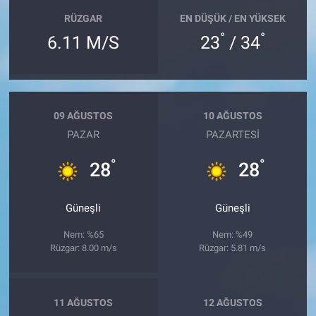
RÜZGAR
EN DÜŞÜK / EN YÜKSEK
°
°
6.11 M/S
23
/ 34
09 AĞUSTOS
10 AĞUSTOS
PAZAR
PAZARTESI
°
°
28
28
Güneşli
Güneşli
Nem: %65
Nem: %49
Rüzgar: 8.00 m/s
Rüzgar: 5.81 m/s
11 AĞUSTOS
12 AĞUSTOS