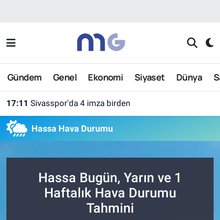
Nöbetçi Eczaneler
Hava Durumu
Gündem
Genel
Ekonomi
Siyaset
Dünya
S
İstanbul Namaz Vakitleri
17:11
Sivasspor'da 4 imza birden
Trafik Durumu
Hassa Hava Durumu
Süper Lig Puan Durumu ve Fikstür
Tüm Manşetler
Hassa Bugün, Yarın ve 1
Son Dakika Haberleri
Haftalık Hava Durumu
Tahmini
Haber Arşivi