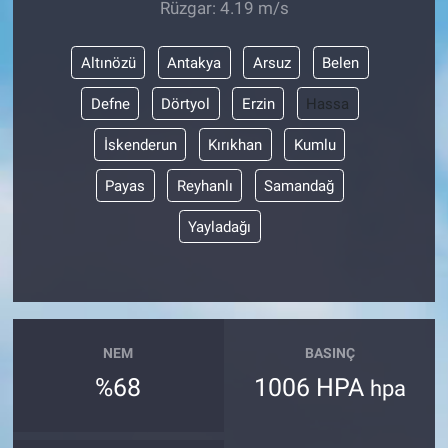
Rüzgar: 4.19 m/s
Altınözü
Antakya
Arsuz
Belen
Defne
Dörtyol
Erzin
Hassa
İskenderun
Kırıkhan
Kumlu
Payas
Reyhanlı
Samandağ
Yayladağı
NEM
BASINÇ
%68
1006 HPA
hpa