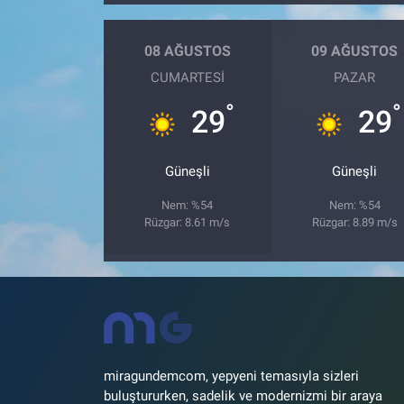
08 AĞUSTOS
09 AĞUSTOS
CUMARTESI
PAZAR
°
°
29
29
Güneşli
Güneşli
Nem: %54
Nem: %54
Rüzgar: 8.61 m/s
Rüzgar: 8.89 m/s
miragundemcom, yepyeni temasıyla sizleri
buluştururken, sadelik ve modernizmi bir araya