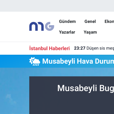
Nöbetçi Eczaneler
Gündem
Genel
Eko
Yazarlar
Yaşam
Hava Durumu
İstanbul Namaz Vakitleri
İstanbul Haberleri
23:27
Düşen sis meşa
Trafik Durumu
Musabeyli Hava Duru
Süper Lig Puan Durumu ve Fikstür
Tüm Manşetler
Musabeyli Bug
Son Dakika Haberleri
Haber Arşivi