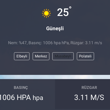
°
25
Güneşli
Nem: %47, Basınç: 1006 hpa hPa, Rüzgar: 3.11 m/s
Elbeyli
Merkez
Musabeyli
Polateli
BASINÇ
RÜZGAR
1006 HPA
3.11 M/S
hpa