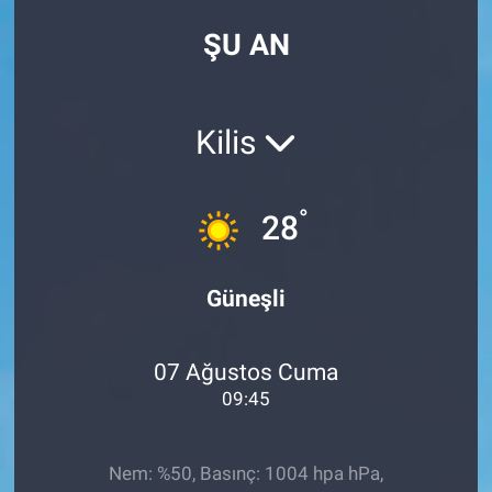
ŞU AN
Kilis
°
28
Güneşli
07 Ağustos Cuma
09:45
Nem: %50, Basınç: 1004 hpa hPa,