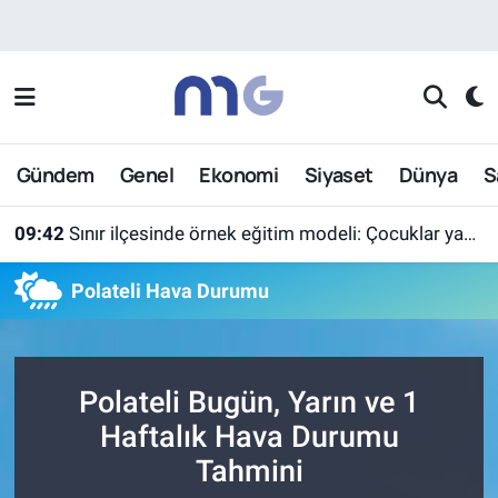
Nöbetçi Eczaneler
Hava Durumu
Gündem
Genel
Ekonomi
Siyaset
Dünya
S
İstanbul Namaz Vakitleri
09:42
Sınır ilçesinde örnek eğitim modeli: Çocuklar yazın ekran yerine etkinlikleri seçti
Trafik Durumu
Polateli Hava Durumu
Süper Lig Puan Durumu ve Fikstür
Tüm Manşetler
Polateli Bugün, Yarın ve 1
Son Dakika Haberleri
Haftalık Hava Durumu
Tahmini
Haber Arşivi