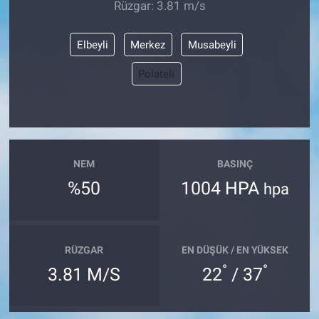
Rüzgar: 3.81 m/s
Elbeyli
Merkez
Musabeyli
Polateli
NEM
BASINÇ
%50
1004 HPA
hpa
RÜZGAR
EN DÜŞÜK / EN YÜKSEK
°
°
3.81 M/S
22
/ 37