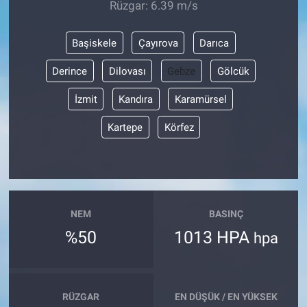
Rüzgar: 6.39 m/s
Başiskele
Çayırova
Darıca
Derince
Dilovası
Gebze
Gölcük
İzmit
Kandıra
Karamürsel
Kartepe
Körfez
NEM
BASINÇ
%50
1013 HPA
hpa
RÜZGAR
EN DÜŞÜK / EN YÜKSEK