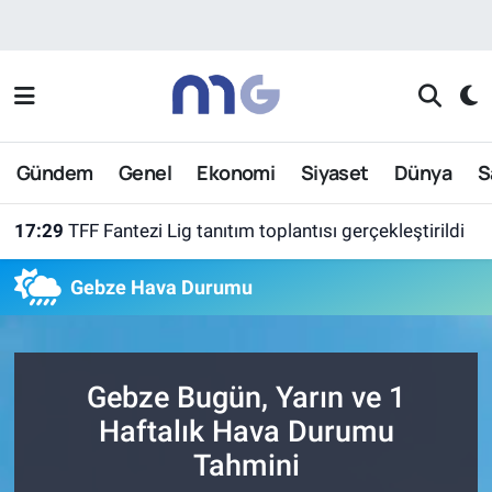
Nöbetçi Eczaneler
Hava Durumu
Gündem
Genel
Ekonomi
Siyaset
Dünya
S
İstanbul Namaz Vakitleri
17:29
TFF Fantezi Lig tanıtım toplantısı gerçekleştirildi
Trafik Durumu
Gebze Hava Durumu
Süper Lig Puan Durumu ve Fikstür
Tüm Manşetler
Gebze Bugün, Yarın ve 1
Son Dakika Haberleri
Haftalık Hava Durumu
Tahmini
Haber Arşivi