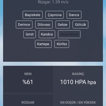
Rüzgar: 1.39 m/s
Başiskele
Çayırova
Darıca
Derince
Dilovası
Gebze
Gölcük
İzmit
Kandıra
Karamürsel
Kartepe
Körfez
NEM
BASINÇ
%61
1010 HPA
hpa
RÜZGAR
EN DÜŞÜK / EN YÜKSEK