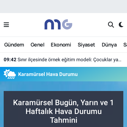
Nöbetçi Eczaneler
Hava Durumu
Gündem
Genel
Ekonomi
Siyaset
Dünya
S
İstanbul Namaz Vakitleri
09:42
Sınır ilçesinde örnek eğitim modeli: Çocuklar yazın ekran yerine etkinlikleri seçti
Trafik Durumu
Karamürsel Hava Durumu
Süper Lig Puan Durumu ve Fikstür
Tüm Manşetler
Karamürsel Bugün, Yarın ve 1
Son Dakika Haberleri
Haftalık Hava Durumu
Tahmini
Haber Arşivi