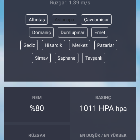
Rüzgar: 1.39 m/s
Altıntaş
Aslanapa
Çavdarhisar
Domaniç
Dumlupınar
Emet
Gediz
Hisarcık
Merkez
Pazarlar
Simav
Şaphane
Tavşanlı
NEM
BASINÇ
%80
1011 HPA
hpa
RÜZGAR
EN DÜŞÜK / EN YÜKSEK