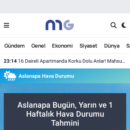
Nöbetçi Eczaneler
Hava Durumu
Gündem
Genel
Ekonomi
Siyaset
Dünya
S
İstanbul Namaz Vakitleri
23:14
16 Daireli Apartmanda Korku Dolu Anlar! Mahsur Kalanlar Kurtarıldı
Trafik Durumu
Aslanapa Hava Durumu
Süper Lig Puan Durumu ve Fikstür
Tüm Manşetler
Aslanapa Bugün, Yarın ve 1
Son Dakika Haberleri
Haftalık Hava Durumu
Tahmini
Haber Arşivi