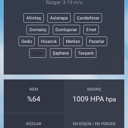
Rüzgar: 3.19 m/s
Altıntaş
Aslanapa
Çavdarhisar
Domaniç
Dumlupınar
Emet
Gediz
Hisarcık
Merkez
Pazarlar
Simav
Şaphane
Tavşanlı
NEM
BASINÇ
%64
1009 HPA
hpa
RÜZGAR
EN DÜŞÜK / EN YÜKSEK