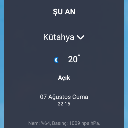
ŞU AN
Kütahya
°
20
Açık
07 Ağustos Cuma
22:15
Nem: %64, Basınç: 1009 hpa hPa,