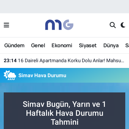
Nöbetçi Eczaneler
Hava Durumu
Gündem
Genel
Ekonomi
Siyaset
Dünya
S
İstanbul Namaz Vakitleri
23:14
16 Daireli Apartmanda Korku Dolu Anlar! Mahsur Kalanlar Kurtarıldı
Trafik Durumu
Simav Hava Durumu
Süper Lig Puan Durumu ve Fikstür
Tüm Manşetler
Simav Bugün, Yarın ve 1
Son Dakika Haberleri
Haftalık Hava Durumu
Tahmini
Haber Arşivi