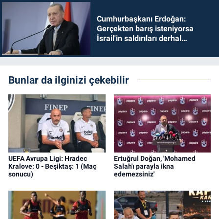
Cumhurbaşkanı Erdoğan:
Gerçekten barış isteniyorsa
İsrail'in saldırıları derhal
durdurulmalıdır
Bunlar da ilginizi çekebilir
UEFA Avrupa Ligi: Hradec
Ertuğrul Doğan, 'Mohamed
Kralove: 0 - Beşiktaş: 1 (Maç
Salah'ı parayla ikna
sonucu)
edemezsiniz'