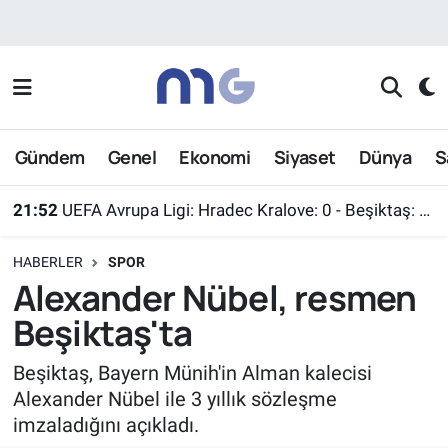
Nöbetçi Eczaneler
Hava Durumu
Gündem
Genel
Ekonomi
Siyaset
Dünya
S
İstanbul Namaz Vakitleri
21:52
UEFA Avrupa Ligi: Hradec Kralove: 0 - Beşiktaş: 1 (Maç sonucu)
Trafik Durumu
HABERLER
SPOR
Süper Lig Puan Durumu ve Fikstür
Alexander Nübel, resmen
Beşiktaş'ta
Tüm Manşetler
Beşiktaş, Bayern Münih'in Alman kalecisi
Son Dakika Haberleri
Alexander Nübel ile 3 yıllık sözleşme
imzaladığını açıkladı.
Haber Arşivi