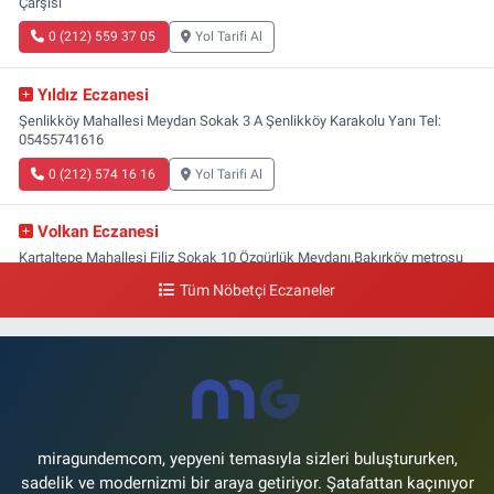
Çarşısı
0 (212) 559 37 05
Yol Tarifi Al
Yıldız Eczanesi
Şenlikköy Mahallesi Meydan Sokak 3 A Şenlikköy Karakolu Yanı Tel:
05455741616
0 (212) 574 16 16
Yol Tarifi Al
Volkan Eczanesi
Kartaltepe Mahallesi Filiz Sokak 10 Özgürlük Meydanı,Bakırköy metrosu
çıkışı,Kız meslek lisesi sokağı aşağısı
Tüm Nöbetçi Eczaneler
0 (533) 496 36 65
Yol Tarifi Al
Yeni Hayat Eczanesi
Yeşilköy Mahallesi Doğruyol Sokak 7 A Dürümcü Baba'nın Bir Alt
Sokağı,Bitez Dondurmacısının Sokağı
0 (212) 663 11 97
Yol Tarifi Al
miragundemcom, yepyeni temasıyla sizleri buluştururken,
sadelik ve modernizmi bir araya getiriyor. Şatafattan kaçınıyor