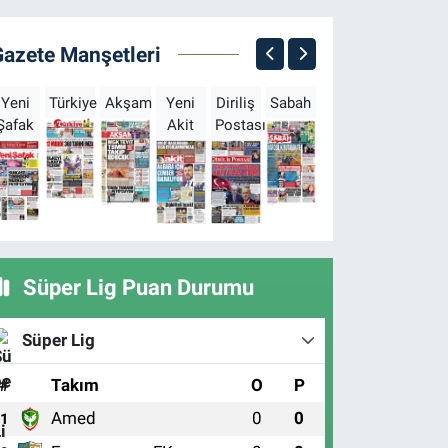
Gazete Manşetleri
Yeni
Türkiye
Akşam
Yeni
Diriliş
Sabah
Milliyet
Hürriyet
T
Şafak
Akit
Postası
Süper Lig Puan Durumu
Süper Lig
#
Takım
O
P
Amed
0
0
1