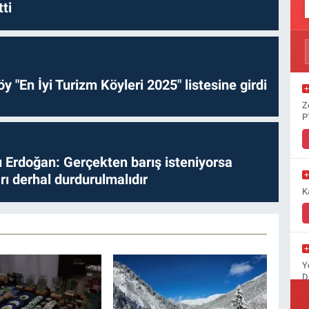
ti
y "En İyi Turizm Köyleri 2025" listesine girdi
Z
P
Erdoğan: Gerçekten barış isteniyorsa
ları derhal durdurulmalıdır
K
Y
D