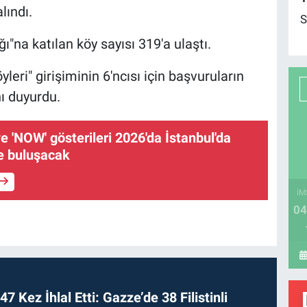
lındı.
S
ğı"na katılan köy sayısı 319'a ulaştı.
leri" girişiminin 6'ncısı için başvuruların
ı duyurdu.
e 'NOW' gösterileri 2026'da İstanbul'da
e buluşacak
İM
04
 47 Kez İhlal Etti: Gazze’de 38 Filistinli