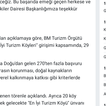
eğiz. Bu başarıda emeği geçen herkese ve
1
işkiler Dairesi Başkanlığımıza teşekkür
G
1
K
ılan açıklamaya göre, BM Turizm Örgütü
K
İyi Turizm Köyleri" girişimi kapsamında, 29
G
G
ta Doğu'dan gelen 270'ten fazla başvuru
1
irasın korunması, doğal kaynakların
B
yerel kalkınmaya katkısı gibi kriterlerde
B
A
enen törenle açıklandı. Ayrıca 20 köy
ek gelecekte "En İyi Turizm Köyü" ünvanı
1