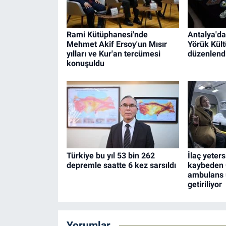
Rami Kütüphanesi'nde
Antalya'da
Mehmet Akif Ersoy'un Mısır
Yörük Kült
yılları ve Kur'an tercümesi
düzenlend
konuşuldu
Türkiye bu yıl 53 bin 262
İlaç yeters
depremle saatte 6 kez sarsıldı
kaybeden G
ambulans 
getiriliyor
Yorumlar