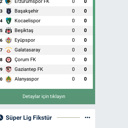
Erzurumspor FK
0
0
2
Başakşehir
0
0
3
Kocaelispor
0
0
4
Beşiktaş
0
0
5
Eyüpspor
0
0
6
Galatasaray
0
0
7
Çorum FK
0
0
8
Gaziantep FK
0
0
9
Alanyaspor
0
0
10
Detaylar için tıklayın
Süper Lig Fikstür