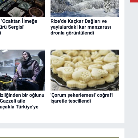
B
 'Ocaktan İlmeğe
Rize'de Kaçkar Dağları ve
K
ürü Sergisi'
yaylalardaki kar manzarası
i
dronla görüntülendi
izliğinden bir oğlunu
'Çorum şekerlemesi' coğrafi
azzeli aile
işaretle tescillendi
uçakla Türkiye'ye