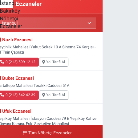
Eczaneler
Nazlı Eczanesi
eytinlik Mahallesi Yakut Sokak 10 A Sinema 74 Karşısı -
TT'nin Çaprazı
0 (212) 599 12 12
Yol Tarifi Al
Buket Eczanesi
artaltepe Mahallesi Terakki Caddesi 51A
0 (212) 542 42 39
Yol Tarifi Al
Ufuk Eczanesi
eşilköy Mahallesi İstasyon Caddesi 79 E Yeşilköy Kahve
ünyası Karşısı, Eski Şevketiye Mahallesi
Tüm Nöbetçi Eczaneler
0 (212) 663 03 25
Yol Tarifi Al