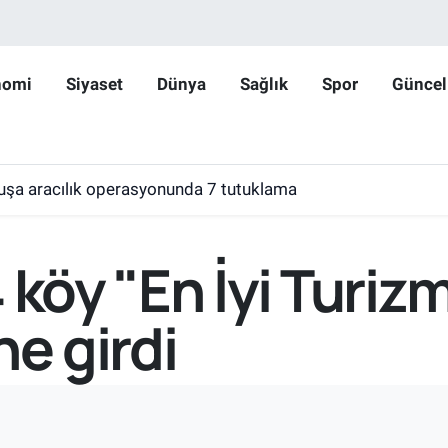
nomi
Siyaset
Dünya
Sağlık
Spor
Güncel
huşa aracılık operasyonunda 7 tutuklama
 köy "En İyi Turizm
ne girdi