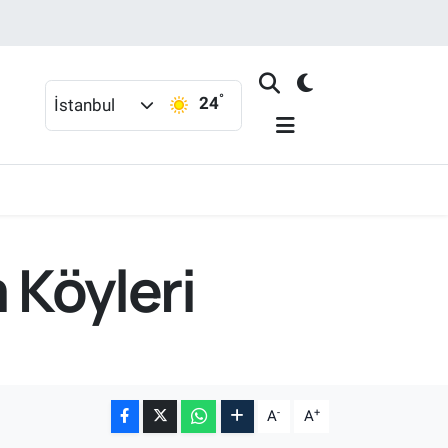
°
24
İstanbul
 Köyleri
-
+
A
A