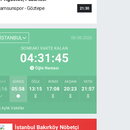
amsunspor - Göztepe
21:30
İSTANBUL
06.08.2026
SONRAKI VAKTE KALAN
04:31:44
Öğle Namazı
SAK
GÜNEŞ
ÖĞLE
İKINDI
AKŞAM
YATSI
:16
05:58
13:15
17:08
20:23
21:57
Aylık Vakitler
İstanbul Bakırköy Nöbetçi