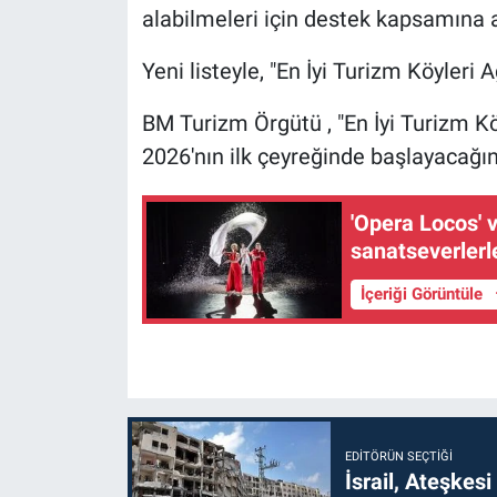
alabilmeleri için destek kapsamına a
Yeni listeyle, "En İyi Turizm Köyleri A
BM Turizm Örgütü , "En İyi Turizm Köy
2026'nın ilk çeyreğinde başlayacağın
'Opera Locos' v
sanatseverlerl
İçeriği Görüntüle
EDITÖRÜN SEÇTIĞI
İsrail, Ateşkesi