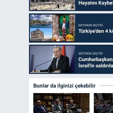
Hayatını Kaybet
EDITÖRÜN SEÇTIĞI
Türkiye'den 4 kö
EDITÖRÜN SEÇTIĞI
Cumhurbaşkanı 
İsrail'in saldırı
Bunlar da ilginizi çekebilir