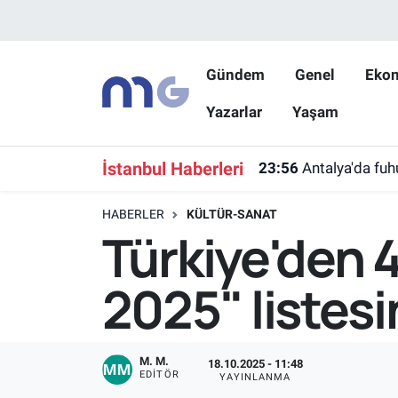
Nöbetçi Eczaneler
Gündem
Genel
Eko
Yazarlar
Yaşam
Hava Durumu
İstanbul Namaz Vakitleri
İstanbul Haberleri
23:56
Antalya'da fu
Trafik Durumu
HABERLER
KÜLTÜR-SANAT
Türkiye'den 4
Süper Lig Puan Durumu ve Fikstür
2025" listesi
Tüm Manşetler
Son Dakika Haberleri
M. M.
18.10.2025 - 11:48
EDITÖR
YAYINLANMA
Haber Arşivi