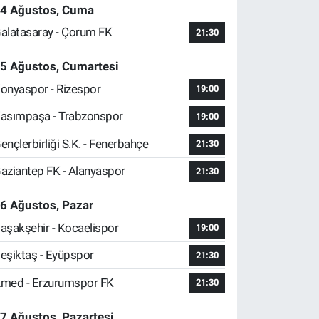
4 Ağustos, Cuma
alatasaray - Çorum FK
21:30
5 Ağustos, Cumartesi
onyaspor - Rizespor
19:00
asımpaşa - Trabzonspor
19:00
ençlerbirliği S.K. - Fenerbahçe
21:30
aziantep FK - Alanyaspor
21:30
6 Ağustos, Pazar
aşakşehir - Kocaelispor
19:00
eşiktaş - Eyüpspor
21:30
med - Erzurumspor FK
21:30
7 Ağustos, Pazartesi