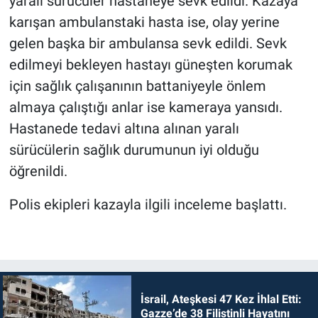
yaralı sürücüler hastaneye sevk edildi. Kazaya
karışan ambulanstaki hasta ise, olay yerine
gelen başka bir ambulansa sevk edildi. Sevk
edilmeyi bekleyen hastayı güneşten korumak
için sağlık çalışanının battaniyeyle önlem
almaya çalıştığı anlar ise kameraya yansıdı.
Hastanede tedavi altına alınan yaralı
sürücülerin sağlık durumunun iyi olduğu
öğrenildi.
Polis ekipleri kazayla ilgili inceleme başlattı.
İsrail, Ateşkesi 47 Kez İhlal Etti:
Gazze’de 38 Filistinli Hayatını