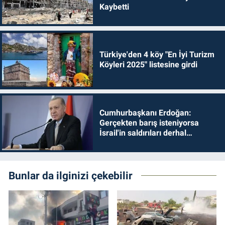
Kaybetti
Türkiye'den 4 köy "En İyi Turizm
Köyleri 2025" listesine girdi
Cumhurbaşkanı Erdoğan:
Gerçekten barış isteniyorsa
İsrail'in saldırıları derhal
durdurulmalıdır
Bunlar da ilginizi çekebilir