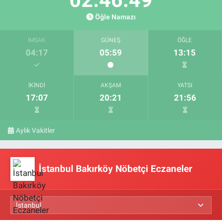
Öğle Namazı
İMSAK
GÜNEŞ
ÖĞLE
04:17
05:59
13:15
İKINDI
AKŞAM
YATSI
17:07
20:21
21:56
Aylık Vakitler
İstanbul Bakırköy Nöbetçi Eczaneler