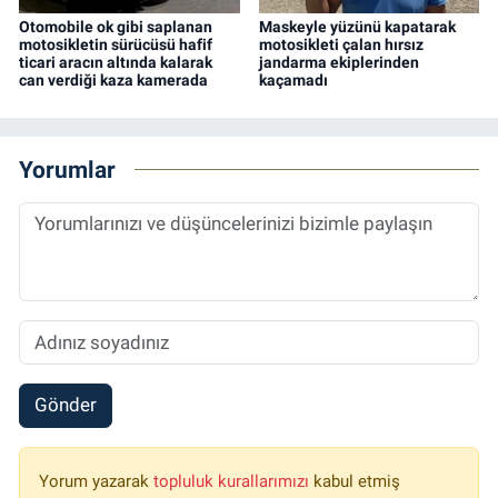
Otomobile ok gibi saplanan
Maskeyle yüzünü kapatarak
motosikletin sürücüsü hafif
motosikleti çalan hırsız
ticari aracın altında kalarak
jandarma ekiplerinden
can verdiği kaza kamerada
kaçamadı
Yorumlar
Gönder
Yorum yazarak
topluluk kurallarımızı
kabul etmiş