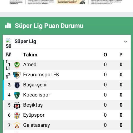
Süper Lig Puan Durumu
Süper Lig
#
Takım
O
P
Amed
0
0
1
Erzurumspor FK
0
0
2
Başakşehir
0
0
3
Kocaelispor
0
0
4
Beşiktaş
0
0
5
Eyüpspor
0
0
6
Galatasaray
0
0
7