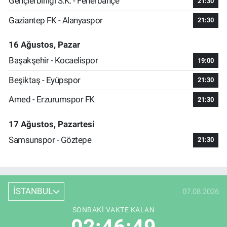
Gençlerbirliği S.K. - Fenerbahçe
21:30
Gaziantep FK - Alanyaspor
21:30
16 Ağustos, Pazar
Başakşehir - Kocaelispor
19:00
Beşiktaş - Eyüpspor
21:30
Amed - Erzurumspor FK
21:30
17 Ağustos, Pazartesi
Samsunspor - Göztepe
21:30
İSTANBUL
07.08.2026
SONRAKI VAKTE KALAN
02:46:49