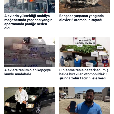
Alevlerin yükseldiği mobilya
Bahçede yaşanan yangında
mağazasında yaşanan yangın
alevler 2 otomobile sıçradı
apartmanda paniğe neden
oldu
Alevlere teslim olan kepçeye
Dinlenme tesisine terk edilmiş
kumlu müdahale
halde bırakılan otomobildeki 3
şırınga zehir tacirini ele verdi