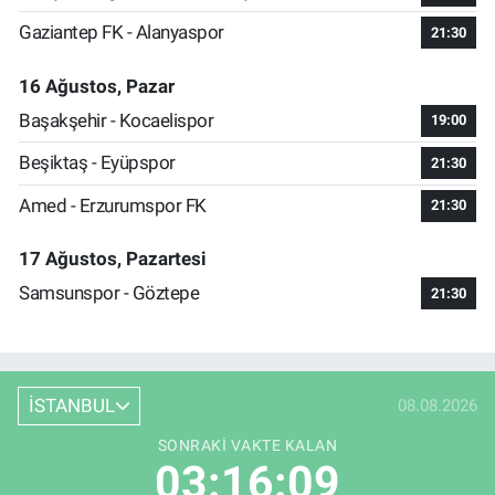
Gaziantep FK - Alanyaspor
21:30
16 Ağustos, Pazar
Başakşehir - Kocaelispor
19:00
Beşiktaş - Eyüpspor
21:30
Amed - Erzurumspor FK
21:30
17 Ağustos, Pazartesi
Samsunspor - Göztepe
21:30
İSTANBUL
08.08.2026
SONRAKI VAKTE KALAN
03:16:08