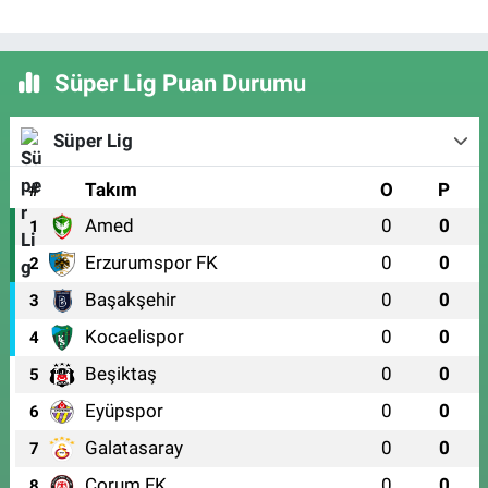
Süper Lig Puan Durumu
Süper Lig
#
Takım
O
P
Amed
0
0
1
Erzurumspor FK
0
0
2
Başakşehir
0
0
3
Kocaelispor
0
0
4
Beşiktaş
0
0
5
Eyüpspor
0
0
6
Galatasaray
0
0
7
Çorum FK
0
0
8