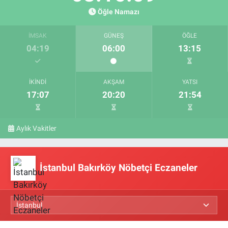
Öğle Namazı
İMSAK
GÜNEŞ
ÖĞLE
04:19
06:00
13:15
İKINDI
AKŞAM
YATSI
17:07
20:20
21:54
Aylık Vakitler
İstanbul Bakırköy Nöbetçi Eczaneler