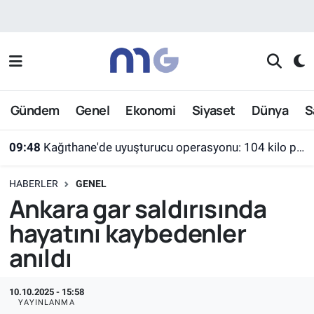
Nöbetçi Eczaneler
Hava Durumu
Gündem
Genel
Ekonomi
Siyaset
Dünya
S
İstanbul Namaz Vakitleri
09:48
Kağıthane'de uyuşturucu operasyonu: 104 kilo pregabalin ele geçirildi
Trafik Durumu
HABERLER
GENEL
Süper Lig Puan Durumu ve Fikstür
Ankara gar saldırısında
hayatını kaybedenler
Tüm Manşetler
anıldı
Son Dakika Haberleri
10.10.2025 - 15:58
Haber Arşivi
YAYINLANMA