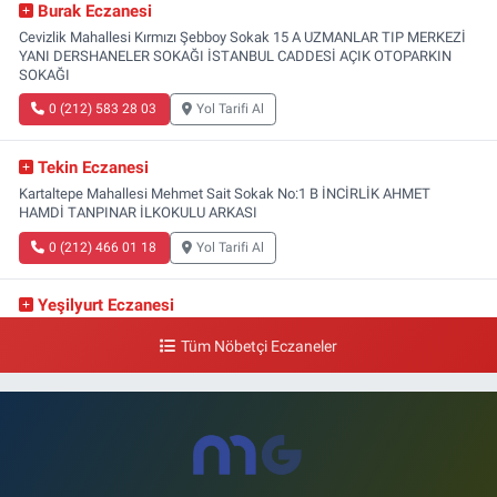
Burak Eczanesi
Cevizlik Mahallesi Kırmızı Şebboy Sokak 15 A UZMANLAR TIP MERKEZİ
YANI DERSHANELER SOKAĞI İSTANBUL CADDESİ AÇIK OTOPARKIN
SOKAĞI
0 (212) 583 28 03
Yol Tarifi Al
Tekin Eczanesi
Kartaltepe Mahallesi Mehmet Sait Sokak No:1 B İNCİRLİK AHMET
HAMDİ TANPINAR İLKOKULU ARKASI
0 (212) 466 01 18
Yol Tarifi Al
Yeşilyurt Eczanesi
Yeşilyurt Mahallesi Sipahioğlu Caddesi 13 B
Tüm Nöbetçi Eczaneler
0 (212) 573 15 20
Yol Tarifi Al
Akvaryum Eczanesi
Şenlikköy Mahallesi Eski Halkalı Caddesi 33 Akvaryum Yanı Akua Florya
AVMm Zemin Kat