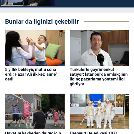
durdurulmalıdır
Bunlar da ilginizi çekebilir
5 yıllık bekleyiş mutlu sona
Türkülerle gayrimenkul
erdi: Hazar Ali ilk kez 'anne'
satıyor: İstanbul'da emlakçının
dedi
ilginç pazarlama yöntemi ilgi
görüyor
Hayatını kaybeden dalgıç için
Esenyurt Belediyesi 1071