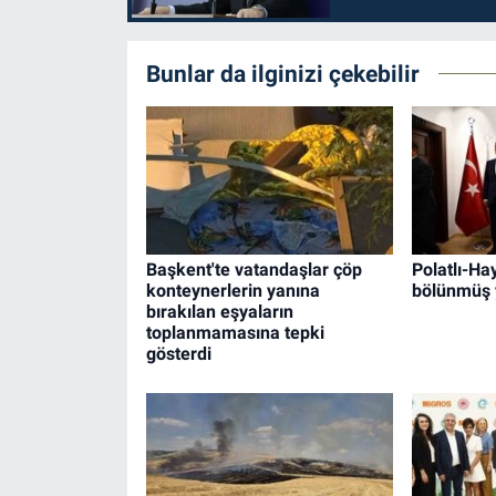
Bunlar da ilginizi çekebilir
Başkent'te vatandaşlar çöp
Polatlı-H
konteynerlerin yanına
bölünmüş 
bırakılan eşyaların
toplanmamasına tepki
gösterdi