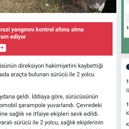
razi yangınını kontrol altına alma
vam ediyor
sünün direksiyon hakimiyetini kaybettiği
da araçta bulunan sürücü ile 2 yolcu
1
G
ana geldi. İddiaya göre, sürücüsünün
1
otomobil şarampole yuvarlandı. Çevredeki
K
ne sağlık ve itfaiye ekipleri sevk edildi.
aralı sürücü ile 2 yolcu, sağlık ekiplerinin
K