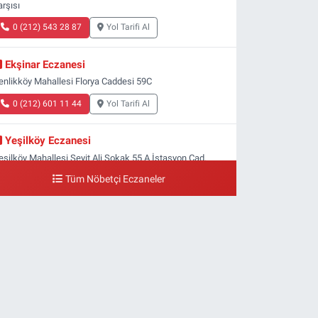
arşısı
0 (212) 543 28 87
Yol Tarifi Al
Ekşinar Eczanesi
enlikköy Mahallesi Florya Caddesi 59C
0 (212) 601 11 44
Yol Tarifi Al
Yeşilköy Eczanesi
eşilköy Mahallesi Seyit Ali Sokak 55 A İstasyon Cad.
eşilköy MADO Yan Sokağı
Tüm Nöbetçi Eczaneler
0 (212) 571 71 77
Yol Tarifi Al
Lale Eczanesi
taköy 3-4-11. Kısım Mahallesi Dr. Remzi Kazancıgil
addesi Ataköy 4.Kısım Çarşısı No:12 Ataköy 4.Kısım
arşısı
0 (212) 559 99 99
Yol Tarifi Al