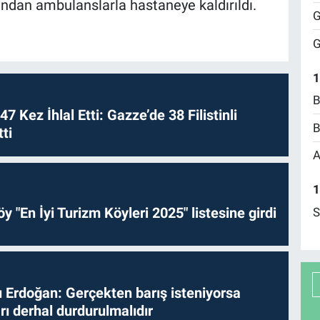
ından ambulanslarla hastaneye kaldırıldı.
G
G
1
B
 47 Kez İhlal Etti: Gazze’de 38 Filistinli
B
ti
A
1
y "En İyi Turizm Köyleri 2025" listesine girdi
S
Erdoğan: Gerçekten barış isteniyorsa
ları derhal durdurulmalıdır