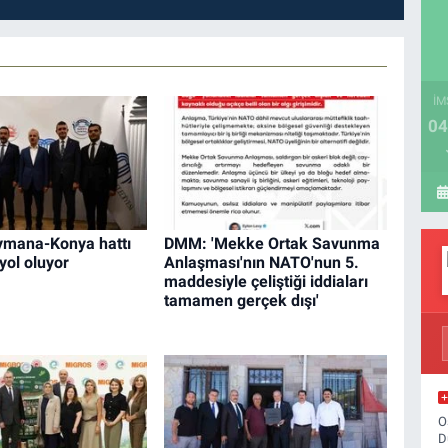
İM
04
aymana-Konya hattı
DMM: 'Mekke Ortak Savunma
yol oluyor
Anlaşması'nın NATO'nun 5.
maddesiyle çeliştiği iddiaları
tamamen gerçek dışı'
O
D