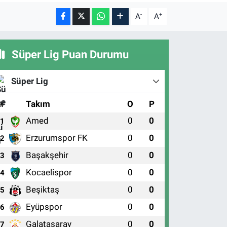
-
+
A
A
Süper Lig Puan Durumu
Süper Lig
#
Takım
O
P
Amed
0
0
1
Erzurumspor FK
0
0
2
Başakşehir
0
0
3
Kocaelispor
0
0
4
Beşiktaş
0
0
5
Eyüpspor
0
0
6
Galatasaray
0
0
7