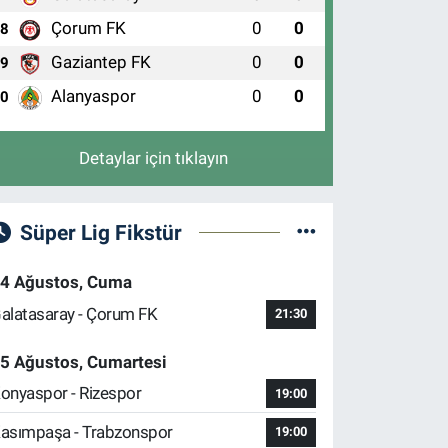
Çorum FK
0
0
8
Gaziantep FK
0
0
9
Alanyaspor
0
0
10
Detaylar için tıklayın
Süper Lig Fikstür
4 Ağustos, Cuma
alatasaray - Çorum FK
21:30
5 Ağustos, Cumartesi
onyaspor - Rizespor
19:00
asımpaşa - Trabzonspor
19:00