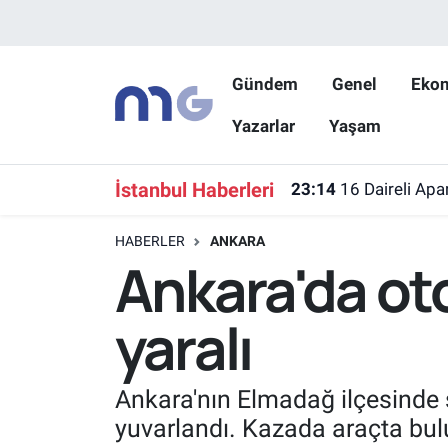
Nöbetçi Eczaneler
Gündem
Genel
Eko
Yazarlar
Yaşam
Hava Durumu
İstanbul Namaz Vakitleri
İstanbul Haberleri
23:14
16 Daireli Apa
Trafik Durumu
HABERLER
ANKARA
Ankara'da ot
Süper Lig Puan Durumu ve Fikstür
yaralı
Tüm Manşetler
Son Dakika Haberleri
Ankara'nın Elmadağ ilçesinde 
yuvarlandı. Kazada araçta bulu
Haber Arşivi