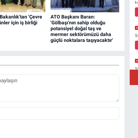
k
Bakanlık'tan 'Çevre
ATO Başkanı Baran:
ünler için iş birliği
'Gölbaşı'nın sahip olduğu
potansiyel doğal taş ve
mermer sektörümüzü daha
Ş
güçlü noktalara taşıyacaktır'
Y
Y
A
C
Ç