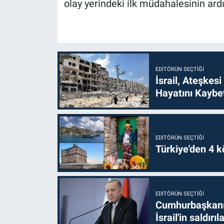
olay yerindeki ilk müdahalesinin ard
EDITÖRÜN SEÇTIĞI
İsrail, Ateşkesi
Hayatını Kaybet
EDITÖRÜN SEÇTIĞI
Türkiye'den 4 kö
EDITÖRÜN SEÇTIĞI
Cumhurbaşkanı 
İsrail'in saldırı