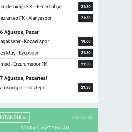
ençlerbirliği S.K. - Fenerbahçe
21:30
aziantep FK - Alanyaspor
21:30
6 Ağustos, Pazar
aşakşehir - Kocaelispor
19:00
eşiktaş - Eyüpspor
21:30
med - Erzurumspor FK
21:30
7 Ağustos, Pazartesi
amsunspor - Göztepe
21:30
İSTANBUL
08.08.2026
SONRAKI VAKTE KALAN