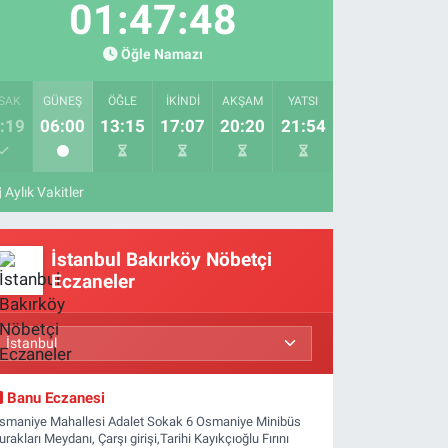
01:47:47
Öğle Namazı
SAK
GÜNEŞ
ÖĞLE
İKINDI
AKŞAM
YATSI
:19
06:00
13:15
17:07
20:20
21:54
Aylık Vakitler
İstanbul Bakırköy Nöbetçi
Eczaneler
Banu Eczanesi
smaniye Mahallesi Adalet Sokak 6 Osmaniye Minibüs
urakları Meydanı, Çarşı girişi,Tarihi Kayıkçıoğlu Fırını