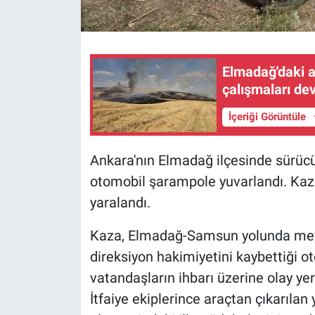
Elmadağ'daki a
çalışmaları de
İçeriği Görüntüle
Ankara'nın Elmadağ ilçesinde sürücü
otomobil şarampole yuvarlandı. Kaza
yaralandı.
Kaza, Elmadağ-Samsun yolunda meyd
direksiyon hakimiyetini kaybettiği 
vatandaşların ihbarı üzerine olay yeri
İtfaiye ekiplerince araçtan çıkarılan y