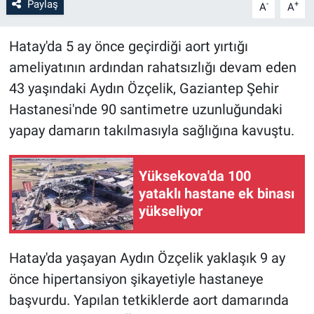
Paylaş
-
+
A
A
Hatay'da 5 ay önce geçirdiği aort yırtığı
ameliyatının ardından rahatsızlığı devam eden
43 yaşındaki Aydın Özçelik, Gaziantep Şehir
Hastanesi'nde 90 santimetre uzunluğundaki
yapay damarın takılmasıyla sağlığına kavuştu.
Yüksekova'da 100
yataklı hastane ek binası
yükseliyor
Hatay'da yaşayan Aydın Özçelik yaklaşık 9 ay
önce hipertansiyon şikayetiyle hastaneye
başvurdu. Yapılan tetkiklerde aort damarında