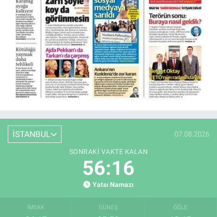
İSTANBUL
07.08.2026
SONRAKI VAKTE KALAN
56:15
Yatsı Namazı
İMSAK
GÜNEŞ
ÖĞLE