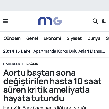
Nöbetçi Eczaneler
Hava Durumu
Gündem
Genel
Ekonomi
Siyaset
Dünya
S
İstanbul Namaz Vakitleri
23:14
16 Daireli Apartmanda Korku Dolu Anlar! Mahsur Kalanlar Kurtarıldı
Trafik Durumu
HABERLER
SAĞLIK
Süper Lig Puan Durumu ve Fikstür
Aortu baştan sona
değiştirilen hasta 10 saat
Tüm Manşetler
süren kritik ameliyatla
Son Dakika Haberleri
hayata tutundu
Haber Arşivi
Hatay'da 5 ay önce geçirdiği aort yırtığı