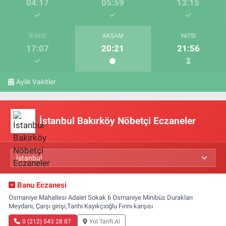
04:17
05:59
13:15
İKINDI
AKŞAM
YATSI
17:07
20:21
21:56
Aylık Vakitler
İstanbul Bakırköy Nöbetçi Eczaneler
Banu Eczanesi
Osmaniye Mahallesi Adalet Sokak 6 Osmaniye Minibüs Durakları
Meydanı, Çarşı girişi,Tarihi Kayıkçıoğlu Fırını karşısı
0 (212) 543 28 87
Yol Tarifi Al