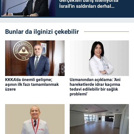
Gerçekten barış isteniyorsa
İsrail'in saldırıları derhal
durdurulmalıdır
Bunlar da ilginizi çekebilir
KKKA'da önemli gelişme;
Uzmanından açıklama: 'Ani
aşının ilk fazı tamamlanmak
hareketlerde idrar kaçırma
üzere
tedavi edilebilir bir sağlık
problemi'