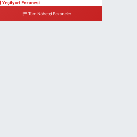
Yeşilyurt Eczanesi
eşilyurt Mahallesi Sipahioğlu Caddesi 13 B
Tüm Nöbetçi Eczaneler
0 (212) 573 15 20
Yol Tarifi Al
Akvaryum Eczanesi
enlikköy Mahallesi Eski Halkalı Caddesi 33 Akvaryum
anı Akua Florya AVMm Zemin Kat
0 (212) 574 24 20
Yol Tarifi Al