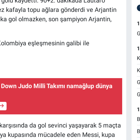
 golü kaydetti. 90+2. dakikada Lautaro
z kafayla topu ağlara gönderdi ve Arjantin
şka gol olmazken, son şampiyon Arjantin,
1
G
Kolombiya eşleşmesinin galibi ile
1
K
K
G
r Down Judo Milli Takımı namağlup dünya
G
1
B
ır karşısında da gol sevinci yaşayarak 5 maçta
B
dünya kupasında mücadele eden Messi, kupa