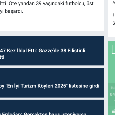
A
eltti. Öte yandan 39 yaşındaki futbolcu, üst
ı başardı.
1
S
 47 Kez İhlal Etti: Gazze’de 38 Filistinli
ti
y "En İyi Turizm Köyleri 2025" listesine girdi
İM
04
Erdoğan: Gerçekten barış isteniyorsa