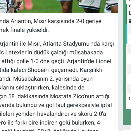
a Arjantin, Mısır karşısında 2-0 geriye
ek finale yükseldi.
jantin ile Mısır, Atlanta Stadyumu'nda karşı
is Letexier'in düdük çaldığı müsabakada
attığı golle 1-0 öne geçti. Arjantin'de Lionel
ıda kaleci Shobeir'i geçemedi. Karşılıklı
landı. Müsabakanın 2. yarısında oyun
rını sıklaştırırken, kalesinde de
çın 58. dakikasında Mostafa Zico'nun attığı
arıda bulundu ve gol faul gerekçesiyle iptal
ileleri yeniden havalandırdı ve skoru 2-0'a
ro ile farkı bire indiren golü bulurken, 4