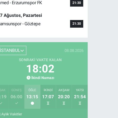
med - Erzurumspor FK
21:30
7 Ağustos, Pazartesi
amsunspor - Göztepe
21:30
İSTANBUL
08.08.2026
SONRAKI VAKTE KALAN
18:01
İkindi Namazı
SAK
GÜNEŞ
ÖĞLE
İKINDI
AKŞAM
YATSI
:19
06:00
13:15
17:07
20:20
21:54
Aylık Vakitler