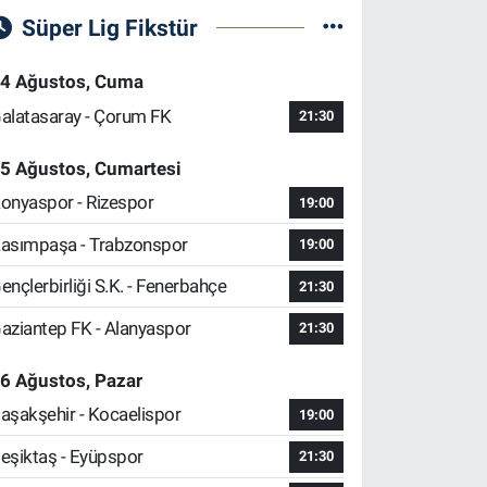
Süper Lig Fikstür
4 Ağustos, Cuma
alatasaray - Çorum FK
21:30
5 Ağustos, Cumartesi
onyaspor - Rizespor
19:00
asımpaşa - Trabzonspor
19:00
ençlerbirliği S.K. - Fenerbahçe
21:30
aziantep FK - Alanyaspor
21:30
6 Ağustos, Pazar
aşakşehir - Kocaelispor
19:00
eşiktaş - Eyüpspor
21:30