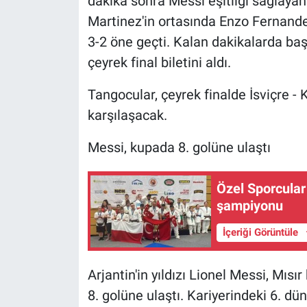
dakika sonra Messi eşitliği sağlayan
Martinez'in ortasında Enzo Fernande
3-2 öne geçti. Kalan dakikalarda ba
çeyrek final biletini aldı.
Tangocular, çeyrek finalde İsviçre - 
karşılaşacak.
Messi, kupada 8. golüne ulaştı
Özel Sporcula
şampiyonu
İçeriği Görüntüle
Arjantin'in yıldızı Lionel Messi, Mıs
8. golüne ulaştı. Kariyerindeki 6. 