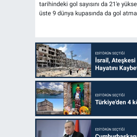
tarihindeki gol sayısını da 21'e yüks
üste 9 dünya kupasında da gol atmay
EDITÖRÜN SEÇTIĞI
İsrail, Ateşkesi
Hayatını Kaybet
EDITÖRÜN SEÇTIĞI
Türkiye'den 4 kö
EDITÖRÜN SEÇTIĞI
Cumhurbaşkanı 