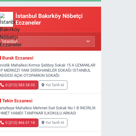
İstanbul Bakırköy Nöbetçi
Eczaneler
Burak Eczanesi
evizlik Mahallesi Kırmızı Şebboy Sokak 15 A UZMANLAR
IP MERKEZİ YANI DERSHANELER SOKAĞI İSTANBUL
ADDESİ AÇIK OTOPARKIN SOKAĞI
0 (212) 583 28 03
Yol Tarifi Al
Tekin Eczanesi
artaltepe Mahallesi Mehmet Sait Sokak No:1 B İNCİRLİK
HMET HAMDİ TANPINAR İLKOKULU ARKASI
0 (212) 466 01 18
Yol Tarifi Al