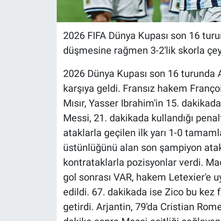
2026 FIFA Dünya Kupası son 16 turund
düşmesine rağmen 3-2'lik skorla çeyr
2026 Dünya Kupası son 16 turunda Ar
karşıya geldi. Fransız hakem Franço
Mısır, Yasser Ibrahim'in 15. dakikada 
Messi, 21. dakikada kullandığı penalt
ataklarla geçilen ilk yarı 1-0 tamam
üstünlüğünü alan son şampiyon atakla
kontrataklarla pozisyonlar verdi. Ma
gol sonrası VAR, hakem Letexier'e uy
edildi. 67. dakikada ise Zico bu kez f
getirdi. Arjantin, 79'da Cristian Rome