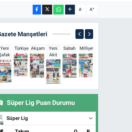
-
+
A
A
Gazete Manşetleri
Yeni
Türkiye
Akşam
Yeni
Sabah
Milliyet
Hürriyet
Türkgün
Şafak
Akit
B
Süper Lig Puan Durumu
Süper Lig
#
Takım
O
P