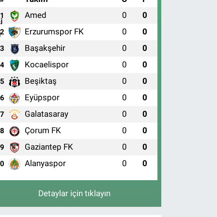
Amed
0
0
1
Erzurumspor FK
0
0
2
Başakşehir
0
0
3
Kocaelispor
0
0
4
Beşiktaş
0
0
5
Eyüpspor
0
0
6
Galatasaray
0
0
7
Çorum FK
0
0
8
Gaziantep FK
0
0
9
Alanyaspor
0
0
10
Detaylar için tıklayın