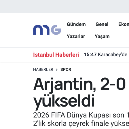
Nöbetçi Eczaneler
Gündem
Genel
Eko
Yazarlar
Yaşam
Hava Durumu
İstanbul Namaz Vakitleri
İstanbul Haberleri
15:47
Karacabey'de 
Trafik Durumu
HABERLER
SPOR
Arjantin, 2-0
Süper Lig Puan Durumu ve Fikstür
yükseldi
Tüm Manşetler
Son Dakika Haberleri
2026 FIFA Dünya Kupası son 16
2'lik skorla çeyrek finale yükse
Haber Arşivi