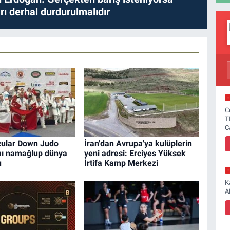
ları derhal durdurulmalıdır
C
T
C
cular Down Judo
İran'dan Avrupa'ya kulüplerin
ımı namağlup dünya
yeni adresi: Erciyes Yüksek
u
İrtifa Kamp Merkezi
K
A