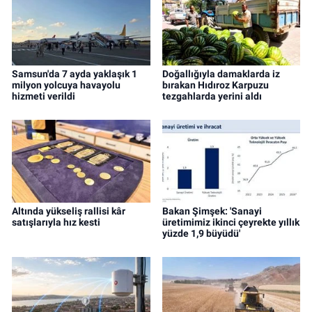
Samsun'da 7 ayda yaklaşık 1
Doğallığıyla damaklarda iz
milyon yolcuya havayolu
bırakan Hıdıroz Karpuzu
hizmeti verildi
tezgahlarda yerini aldı
Altında yükseliş rallisi kâr
Bakan Şimşek: 'Sanayi
satışlarıyla hız kesti
üretimimiz ikinci çeyrekte yıllık
yüzde 1,9 büyüdü'