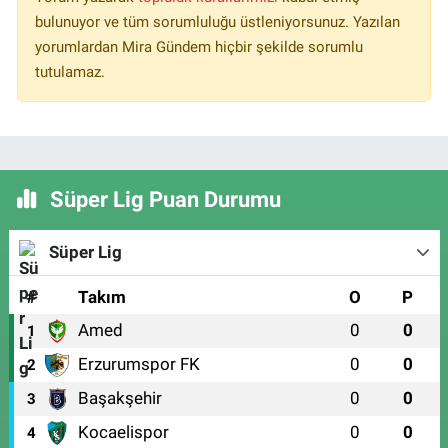
bulunuyor ve tüm sorumluluğu üstleniyorsunuz. Yazılan
yorumlardan Mira Gündem hiçbir şekilde sorumlu
tutulamaz.
Süper Lig Puan Durumu
Süper Lig
#
Takım
O
P
Amed
0
0
1
Erzurumspor FK
0
0
2
Başakşehir
0
0
3
Kocaelispor
0
0
4