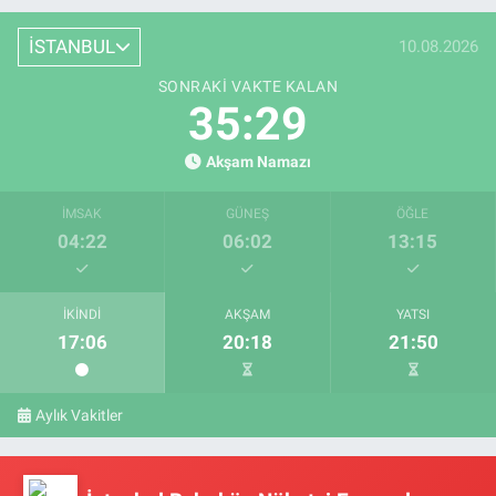
İSTANBUL
10.08.2026
SONRAKI VAKTE KALAN
35:28
Akşam Namazı
İMSAK
GÜNEŞ
ÖĞLE
04:22
06:02
13:15
İKINDI
AKŞAM
YATSI
17:06
20:18
21:50
Aylık Vakitler