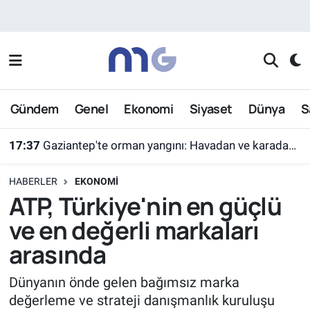
Nöbetçi Eczaneler
Hava Durumu
Gündem
Genel
Ekonomi
Siyaset
Dünya
S
İstanbul Namaz Vakitleri
17:37
Gaziantep'te orman yangını: Havadan ve karadan müdahaleyle söndürüldü
Trafik Durumu
HABERLER
EKONOMI
Süper Lig Puan Durumu ve Fikstür
ATP, Türkiye'nin en güçlü
ve en değerli markaları
Tüm Manşetler
arasında
Son Dakika Haberleri
Dünyanın önde gelen bağımsız marka
değerleme ve strateji danışmanlık kuruluşu
Haber Arşivi