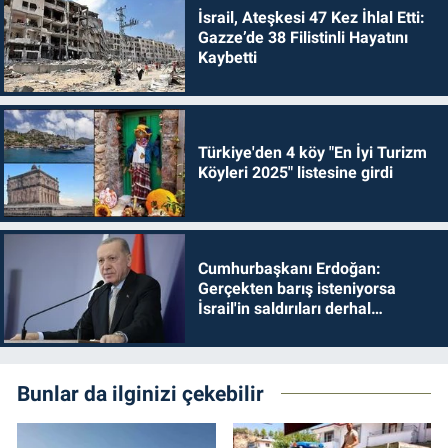
İsrail, Ateşkesi 47 Kez İhlal Etti:
Gazze’de 38 Filistinli Hayatını
Kaybetti
Türkiye'den 4 köy "En İyi Turizm
Köyleri 2025" listesine girdi
Cumhurbaşkanı Erdoğan:
Gerçekten barış isteniyorsa
İsrail'in saldırıları derhal
durdurulmalıdır
Bunlar da ilginizi çekebilir