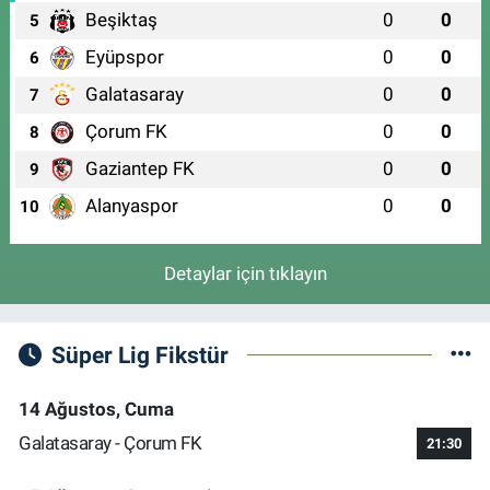
Beşiktaş
0
0
5
Eyüpspor
0
0
6
Galatasaray
0
0
7
Çorum FK
0
0
8
Gaziantep FK
0
0
9
Alanyaspor
0
0
10
Detaylar için tıklayın
Süper Lig Fikstür
14 Ağustos, Cuma
Galatasaray - Çorum FK
21:30