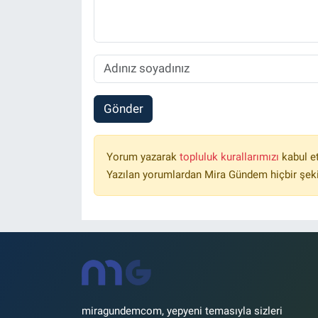
Gönder
Yorum yazarak
topluluk kurallarımızı
kabul e
Yazılan yorumlardan Mira Gündem hiçbir şek
miragundemcom, yepyeni temasıyla sizleri