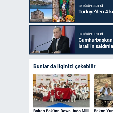
EDITÖRÜN SEÇTIĞI
Türkiye'den 4 kö
EDITÖRÜN SEÇTIĞI
Cumhurbaşkanı 
İsrail'in saldırı
Bunlar da ilginizi çekebilir
Bakan Bak'tan Down Judo Milli
Bakan Yuma