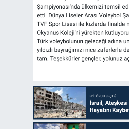
Şampiyonası'nda ülkemizi temsil ede
etti. Dünya Liseler Arası Voleybol 
TVF Spor Lisesi ile kızlarda finald
Okyanus Koleji'ni yürekten kutluyoru
Türk voleybolunun geleceği adına umu
yıldızlı bayrağımızı nice zaferlerl
tam. Teşekkürler gençler, yolunuz açı
EDITÖRÜN SEÇTIĞI
İsrail, Ateşkesi
Hayatını Kaybet