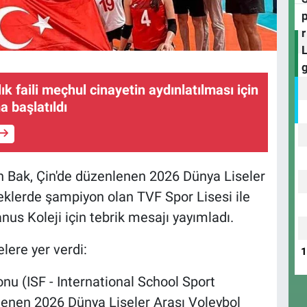
lık faili meçhul cinayetin aydınlatılması için
a başlatıldı
 Bak, Çin'de düzenlenen 2026 Dünya Liseler
klerde şampiyon olan TVF Spor Lisesi ile
nus Koleji için tebrik mesajı yayımladı.
lere yer verdi:
onu (ISF - International School Sport
lenen 2026 Dünya Liseler Arası Voleybol