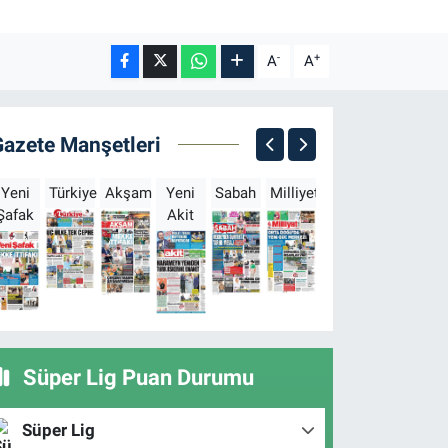
-
+
A
A
Gazete Manşetleri
Yeni
Türkiye
Akşam
Yeni
Sabah
Milliyet
Hürriyet
Türkgün
Şafak
Akit
B
Süper Lig Puan Durumu
Süper Lig