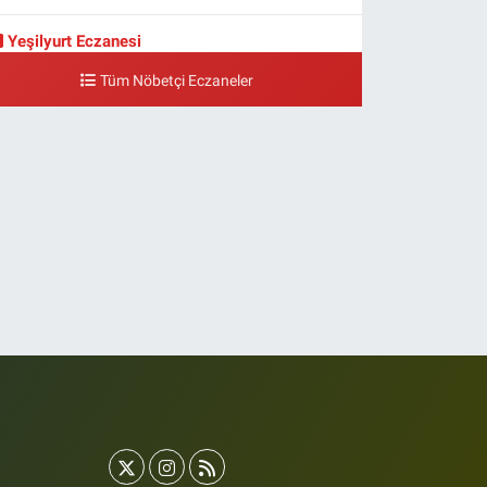
Yeşilyurt Eczanesi
eşilyurt Mahallesi Sipahioğlu Caddesi 13 B
Tüm Nöbetçi Eczaneler
0 (212) 573 15 20
Yol Tarifi Al
Akvaryum Eczanesi
enlikköy Mahallesi Eski Halkalı Caddesi 33 Akvaryum
anı Akua Florya AVMm Zemin Kat
0 (212) 574 24 20
Yol Tarifi Al