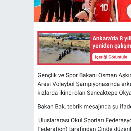
Ankara'da 8 yıl
yeniden çalışm
İçeriği Görüntüle
Gençlik ve Spor Bakanı Osman Aşkın
Arası Voleybol Şampiyonası'nda erke
kızlarda ikinci olan Sancaktepe Okya
Bakan Bak, tebrik mesajında şu ifade
'Uluslararası Okul Sporları Federasy
Federation) tarafından Çin'de düzen