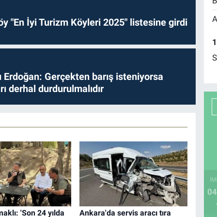
B
A
y "En İyi Turizm Köyleri 2025" listesine girdi
1
S
Erdoğan: Gerçekten barış isteniyorsa
ları derhal durdurulmalıdır
İM
04
klı: 'Son 24 yılda
Ankara'da servis aracı tıra