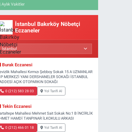
Aylık Vakitler
İstanbul Bakırköy Nöbetçi
Eczaneler
Burak Eczanesi
evizlik Mahallesi Kırmızı Şebboy Sokak 15 A UZMANLAR
IP MERKEZİ YANI DERSHANELER SOKAĞI İSTANBUL
ADDESİ AÇIK OTOPARKIN SOKAĞI
0 (212) 583 28 03
Yol Tarifi Al
Tekin Eczanesi
artaltepe Mahallesi Mehmet Sait Sokak No:1 B İNCİRLİK
HMET HAMDİ TANPINAR İLKOKULU ARKASI
0 (212) 466 01 18
Yol Tarifi Al