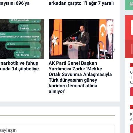
sayısını 696'ya
arkadan çarptı: 1'i ağır 7 yaralı
narkotik ve fuhuş
AK Parti Genel Başkan
unda 14 şüpheliye
Yardımcısı Zorlu: 'Mekke
C
Ortak Savunma Anlaşmasıyla
T
Türk dünyasının güney
C
koridoru teminat altına
alınıyor'
K
A