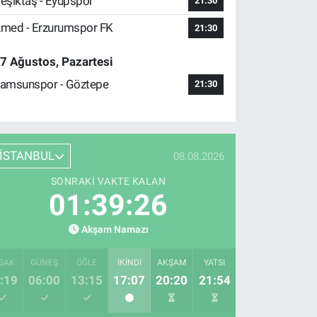
eşiktaş - Eyüpspor
21:30
med - Erzurumspor FK
21:30
7 Ağustos, Pazartesi
amsunspor - Göztepe
21:30
İSTANBUL
08.08.2026
SONRAKI VAKTE KALAN
01:39:25
Akşam Namazı
SAK
GÜNEŞ
ÖĞLE
İKINDI
AKŞAM
YATSI
:19
06:00
13:15
17:07
20:20
21:54