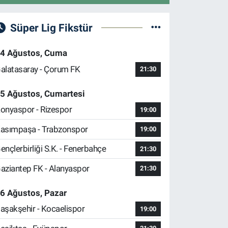
Süper Lig Fikstür
4 Ağustos, Cuma
alatasaray - Çorum FK
21:30
5 Ağustos, Cumartesi
onyaspor - Rizespor
19:00
asımpaşa - Trabzonspor
19:00
ençlerbirliği S.K. - Fenerbahçe
21:30
aziantep FK - Alanyaspor
21:30
6 Ağustos, Pazar
aşakşehir - Kocaelispor
19:00