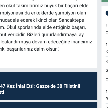
n okul takımlarımız büyük bir başarı elde
Şampiyonasında erkeklerde şampiyon olan
e mücadele ederek ikinci olan Sancaktepe
1
m. Okul sporlarında elde ettiğiniz başarı,
G
t vericidir. Bizleri gururlandırmaya, ay
e dalgalandırmaya devam edeceğine inancımız
1
k, başarılarınız daim olsun.'
K
K
G
G
 47 Kez İhlal Etti: Gazze’de 38 Filistinli
1
ti
B