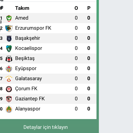
#
Takım
O
P
Amed
0
0
1
Erzurumspor FK
0
0
2
Başakşehir
0
0
3
Kocaelispor
0
0
4
Beşiktaş
0
0
5
Eyüpspor
0
0
6
Galatasaray
0
0
7
Çorum FK
0
0
8
Gaziantep FK
0
0
9
Alanyaspor
0
0
10
Detaylar için tıklayın