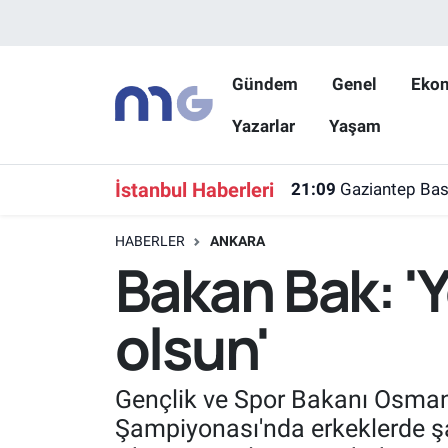
Nöbetçi Eczaneler
Gündem
Genel
Eko
Yazarlar
Yaşam
Hava Durumu
İstanbul Namaz Vakitleri
İstanbul Haberleri
21:09
Gaziantep Bask
Trafik Durumu
HABERLER
ANKARA
Bakan Bak: 'Y
Süper Lig Puan Durumu ve Fikstür
olsun'
Tüm Manşetler
Son Dakika Haberleri
Gençlik ve Spor Bakanı Osman 
Şampiyonası'nda erkeklerde şa
Haber Arşivi