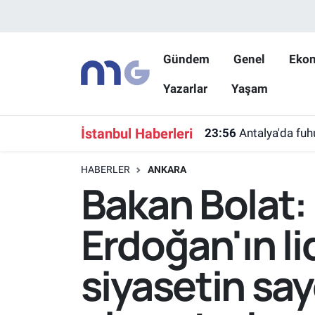
Nöbetçi Eczaneler
Gündem
Genel
Eko
Yazarlar
Yaşam
Hava Durumu
İstanbul Namaz Vakitleri
İstanbul Haberleri
23:56
Antalya'da fu
Trafik Durumu
HABERLER
ANKARA
Bakan Bolat
Süper Lig Puan Durumu ve Fikstür
Erdoğan'ın li
Tüm Manşetler
siyasetin say
Son Dakika Haberleri
Haber Arşivi