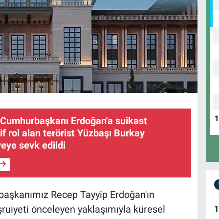
Cumhurbaşkanı Erdoğan'a suikast
if rol alan terörist Yüzbaşı Burkay
yeye sevk edildi
başkanımız Recep Tayyip Erdoğan'ın
şruiyeti önceleyen yaklaşımıyla küresel
1