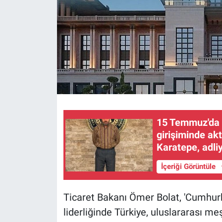
15 Temmuz'da 
girişiminde akt
Karatepe, adli
İçeriği Görüntüle
Ticaret Bakanı Ömer Bolat, 'Cumhur
liderliğinde Türkiye, uluslararası me