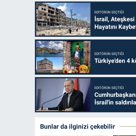
EDITÖRÜN SEÇTIĞI
İsrail, Ateşkesi
Hayatını Kaybet
EDITÖRÜN SEÇTIĞI
Türkiye'den 4 kö
EDITÖRÜN SEÇTIĞI
Cumhurbaşkanı 
İsrail'in saldırı
Bunlar da ilginizi çekebilir