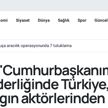
nomi
Siyaset
Dünya
Sağlık
Spor
Güncel
huşa aracılık operasyonunda 7 tutuklama
: 'Cumhurbaşkanı
derliğinde Türkiye
gın aktörlerinden 