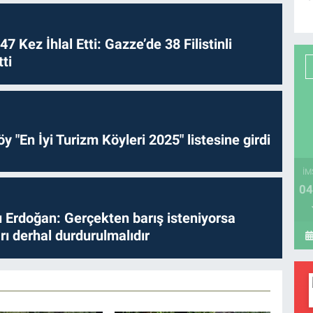
 47 Kez İhlal Etti: Gazze’de 38 Filistinli
ti
y "En İyi Turizm Köyleri 2025" listesine girdi
İM
04
Erdoğan: Gerçekten barış isteniyorsa
ları derhal durdurulmalıdır