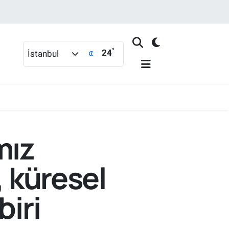
°
24
İstanbul
mız
, küresel
biri