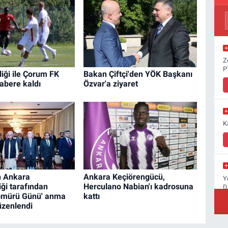
Z
P
liği ile Çorum FK
Bakan Çiftçi'den YÖK Başkanı
abere kaldı
Özvar'a ziyaret
K
n Ankara
Ankara Keçiörengücü,
Y
iği tarafından
Herculano Nabian'ı kadrosuna
D
ömürü Günü' anma
kattı
düzenlendi