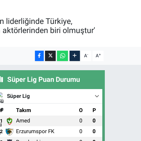
liderliğinde Türkiye,
aktörlerinden biri olmuştur'
-
+
A
A
Süper Lig Puan Durumu
Süper Lig
#
Takım
O
P
Amed
0
0
1
Erzurumspor FK
0
0
2