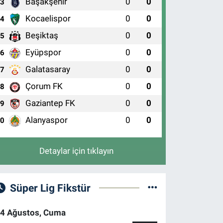
Başakşehir
0
0
3
Kocaelispor
0
0
4
Beşiktaş
0
0
5
Eyüpspor
0
0
6
Galatasaray
0
0
7
Çorum FK
0
0
8
Gaziantep FK
0
0
9
Alanyaspor
0
0
10
Detaylar için tıklayın
Süper Lig Fikstür
4 Ağustos, Cuma