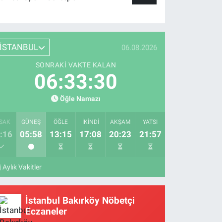
İSTANBUL
06.08.2026
SONRAKI VAKTE KALAN
06:33:29
Öğle Namazı
SAK
GÜNEŞ
ÖĞLE
İKINDI
AKŞAM
YATSI
:16
05:58
13:15
17:08
20:23
21:57
Aylık Vakitler
İstanbul Bakırköy Nöbetçi
Eczaneler