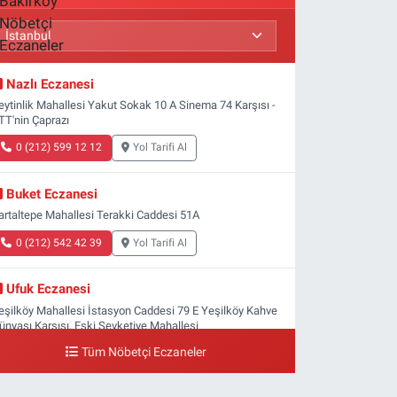
Nazlı Eczanesi
eytinlik Mahallesi Yakut Sokak 10 A Sinema 74 Karşısı -
TT'nin Çaprazı
0 (212) 599 12 12
Yol Tarifi Al
Buket Eczanesi
artaltepe Mahallesi Terakki Caddesi 51A
0 (212) 542 42 39
Yol Tarifi Al
Ufuk Eczanesi
eşilköy Mahallesi İstasyon Caddesi 79 E Yeşilköy Kahve
ünyası Karşısı, Eski Şevketiye Mahallesi
Tüm Nöbetçi Eczaneler
0 (212) 663 03 25
Yol Tarifi Al