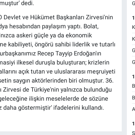
lmuştur' dedi.
G
 Devlet ve Hükümet Başkanları Zirvesi'nin
1
ya hesabından paylaşım yaptı. Bolat,
K
 yalnızca askeri güçle ya da ekonomik
K
 kabiliyeti, öngörü sahibi liderlik ve tutarlı
G
urbaşkanımız Recep Tayyip Erdoğan'ın
omasiyi ilkesel duruşla buluşturan; krizlerin
G
llarını açık tutan ve uluslararası meşruiyeti
1
etin saygın aktörlerinden biri olmuştur. 36.
B
Zirvesi de Türkiye'nin yalnızca bulunduğu
B
n geleceğine ilişkin meselelerde de sözüne
z daha göstermiştir' ifadelerini kullandı.
A
1
S