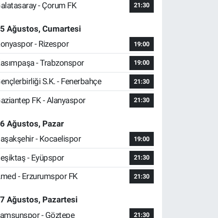
alatasaray - Çorum FK
21:30
5 Ağustos, Cumartesi
onyaspor - Rizespor
19:00
asımpaşa - Trabzonspor
19:00
ençlerbirliği S.K. - Fenerbahçe
21:30
aziantep FK - Alanyaspor
21:30
6 Ağustos, Pazar
aşakşehir - Kocaelispor
19:00
eşiktaş - Eyüpspor
21:30
med - Erzurumspor FK
21:30
7 Ağustos, Pazartesi
amsunspor - Göztepe
21:30