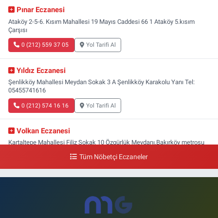
Pınar Eczanesi
Ataköy 2-5-6. Kısım Mahallesi 19 Mayıs Caddesi 66 1 Ataköy 5.kısım
Çarşısı
0 (212) 559 37 05
Yol Tarifi Al
Yıldız Eczanesi
Şenlikköy Mahallesi Meydan Sokak 3 A Şenlikköy Karakolu Yanı Tel:
05455741616
0 (212) 574 16 16
Yol Tarifi Al
Volkan Eczanesi
Kartaltepe Mahallesi Filiz Sokak 10 Özgürlük Meydanı,Bakırköy metrosu
çıkışı,Kız meslek lisesi sokağı aşağısı
Tüm Nöbetçi Eczaneler
0 (533) 496 36 65
Yol Tarifi Al
Yeni Hayat Eczanesi
Yeşilköy Mahallesi Doğruyol Sokak 7 A Dürümcü Baba'nın Bir Alt
Sokağı,Bitez Dondurmacısının Sokağı