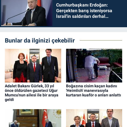
Cumhurbaşkanı Erdoğan:
Gerçekten barış isteniyorsa
İsrail'in saldırıları derhal
durdurulmalıdır
Bunlar da ilginizi çekebilir
Adalet Bakanı Gürlek, 33 yıl
Boğazına cisim kaçan kadını
önce öldürülen gazeteci Uğur
'Heimlich' manevrasıyla
Mumcu'nun ailesi ile bir araya
kurtaran kuaför o anları anlattı
geldi