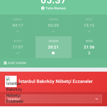
Yatsı Namazı
İMSAK
GÜNEŞ
ÖĞLE
04:17
05:59
13:15
İKINDI
AKŞAM
YATSI
17:07
20:21
21:56
Aylık Vakitler
İstanbul Bakırköy Nöbetçi Eczaneler