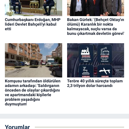
Cumhurbaşkanı Erdoğan, MHP
Bakan Gürlek: '(Behçet Oktay'ın
lideri Devlet Bahçeli'yi kabul
ölümü) Karanlık bir nokta
etti
kalmayacak, suçlu varsa da
bunu çıkartmak devletin görevi'
Komşusu tarafından öldürülen
Teröre 40 yıllık süreçte toplam
adamın arkadaşı: 'Saldırganın
2,3 trilyon dolar harcandı
önceden de olaylar çıkardığını
ve apartmandaki kişilerle
problem yaşadığını
duymuştum'
Yorumlar