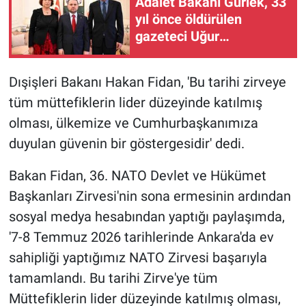
Adalet Bakanı Gürlek, 33
yıl önce öldürülen
gazeteci Uğur
Mumcu'nun ailesi ile bir
araya geldi
Dışişleri Bakanı Hakan Fidan, 'Bu tarihi zirveye
tüm müttefiklerin lider düzeyinde katılmış
olması, ülkemize ve Cumhurbaşkanımıza
duyulan güvenin bir göstergesidir' dedi.
Bakan Fidan, 36. NATO Devlet ve Hükümet
Başkanları Zirvesi'nin sona ermesinin ardından
sosyal medya hesabından yaptığı paylaşımda,
'7-8 Temmuz 2026 tarihlerinde Ankara'da ev
sahipliği yaptığımız NATO Zirvesi başarıyla
tamamlandı. Bu tarihi Zirve'ye tüm
Müttefiklerin lider düzeyinde katılmış olması,