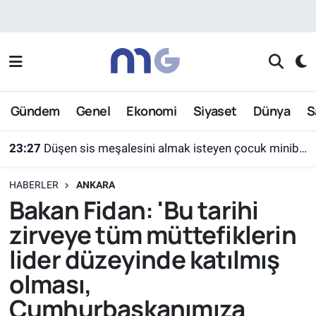
Nöbetçi Eczaneler
Hava Durumu
Gündem
Genel
Ekonomi
Siyaset
Dünya
S
İstanbul Namaz Vakitleri
23:27
Düşen sis meşalesini almak isteyen çocuk minibüsün altında kaldı
Trafik Durumu
HABERLER
ANKARA
Süper Lig Puan Durumu ve Fikstür
Bakan Fidan: 'Bu tarihi
zirveye tüm müttefiklerin
Tüm Manşetler
lider düzeyinde katılmış
Son Dakika Haberleri
olması,
Cumhurbaşkanımıza
Haber Arşivi