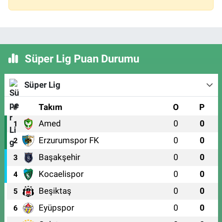
Süper Lig Puan Durumu
Süper Lig
#
Takım
O
P
Amed
0
0
1
Erzurumspor FK
0
0
2
Başakşehir
0
0
3
Kocaelispor
0
0
4
Beşiktaş
0
0
5
Eyüpspor
0
0
6