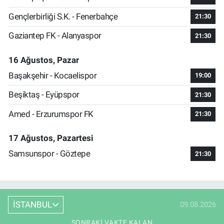
Gençlerbirliği S.K. - Fenerbahçe
21:30
Gaziantep FK - Alanyaspor
21:30
16 Ağustos, Pazar
Başakşehir - Kocaelispor
19:00
Beşiktaş - Eyüpspor
21:30
Amed - Erzurumspor FK
21:30
17 Ağustos, Pazartesi
Samsunspor - Göztepe
21:30
İSTANBUL
09.08.2026
SONRAKI VAKTE KALAN