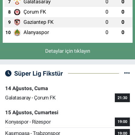
Galatasaray
0
0
7
Çorum FK
0
0
8
Gaziantep FK
0
0
9
Alanyaspor
0
0
10
Detaylar için tıklayın
Süper Lig Fikstür
14 Ağustos, Cuma
Galatasaray - Çorum FK
21:30
15 Ağustos, Cumartesi
Konyaspor - Rizespor
19:00
Kasımpaşa - Trabzonspor
19:00