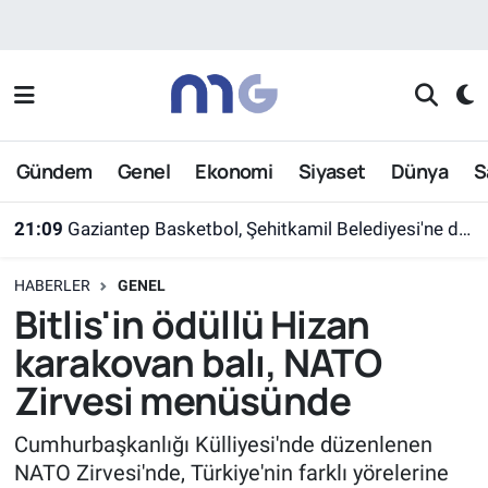
Nöbetçi Eczaneler
Hava Durumu
Gündem
Genel
Ekonomi
Siyaset
Dünya
S
İstanbul Namaz Vakitleri
21:09
Gaziantep Basketbol, Şehitkamil Belediyesi'ne devredildi
Trafik Durumu
HABERLER
GENEL
Süper Lig Puan Durumu ve Fikstür
Bitlis'in ödüllü Hizan
karakovan balı, NATO
Tüm Manşetler
Zirvesi menüsünde
Son Dakika Haberleri
Cumhurbaşkanlığı Külliyesi'nde düzenlenen
NATO Zirvesi'nde, Türkiye'nin farklı yörelerine
Haber Arşivi