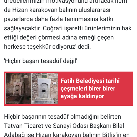
üreticilerimizin motivasyonunu artıracak hem
de Hizan karakovan balının uluslararası
pazarlarda daha fazla tanınmasına katkı
sağlayacaktır. Coğrafi işaretli ürünlerimizin hak
ettiği değeri görmesi adına emeği geçen
herkese teşekkür ediyoruz' dedi.
'Hiçbir başarı tesadüf değil'
Fatih Belediyesi tarihî
çeşmeleri birer birer
ayağa kaldırıyor
Hiçbir başarının tesadüf olmadığını belirten
Tatvan Ticaret ve Sanayi Odası Başkanı Bilal
Adabağ ise Hizan karakovan balının Bitlis'in en