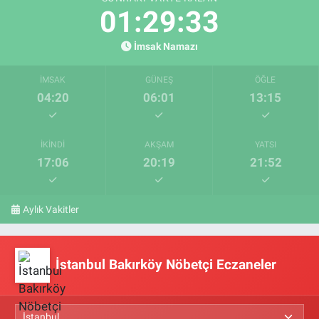
01:29:32
İmsak Namazı
İMSAK
GÜNEŞ
ÖĞLE
04:20
06:01
13:15
İKINDI
AKŞAM
YATSI
17:06
20:19
21:52
Aylık Vakitler
İstanbul Bakırköy Nöbetçi Eczaneler