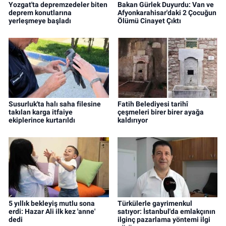
Yozgat'ta depremzedeler biten
Bakan Gürlek Duyurdu: Van ve
deprem konutlarına
Afyonkarahisar'daki 2 Çocuğun
yerleşmeye başladı
Ölümü Cinayet Çıktı
Susurluk'ta halı saha filesine
Fatih Belediyesi tarihî
takılan karga itfaiye
çeşmeleri birer birer ayağa
ekiplerince kurtarıldı
kaldırıyor
5 yıllık bekleyiş mutlu sona
Türkülerle gayrimenkul
erdi: Hazar Ali ilk kez 'anne'
satıyor: İstanbul'da emlakçının
dedi
ilginç pazarlama yöntemi ilgi