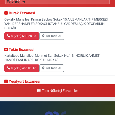
Burak Eczanesi
Cevizlik Mahallesi Kırmızı Şebboy Sokak 15 A UZMANLAR TIP MERKEZİ
YANI DERSHANELER SOKAĞI İSTANBUL CADDESİ AÇIK OTOPARKIN
SOKAĞI
0 (212) 583 28 03
Yol Tarifi Al
Tekin Eczanesi
Kartaltepe Mahallesi Mehmet Sait Sokak No:1 B İNCİRLİK AHMET
HAMDİ TANPINAR İLKOKULU ARKASI
0 (212) 466 01 18
Yol Tarifi Al
Yeşilyurt Eczanesi
Yeşilyurt Mahallesi Sipahioğlu Caddesi 13 B
Tüm Nöbetçi Eczaneler
0 (212) 573 15 20
Yol Tarifi Al
Akvaryum Eczanesi