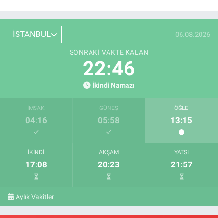
İSTANBUL
06.08.2026
SONRAKI VAKTE KALAN
22:46
İkindi Namazı
İMSAK
GÜNEŞ
ÖĞLE
04:16
05:58
13:15
İKINDI
AKŞAM
YATSI
17:08
20:23
21:57
Aylık Vakitler