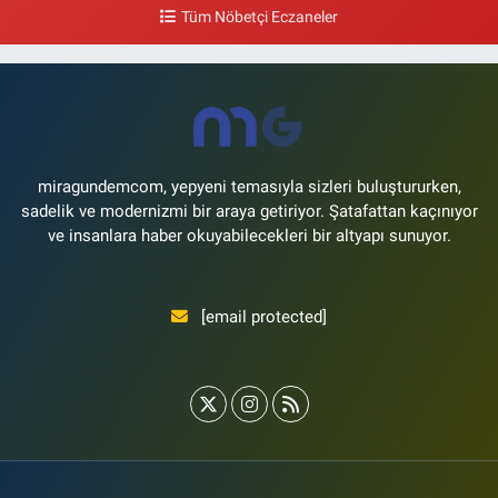
çıkışı,Kız meslek lisesi sokağı aşağısı
Tüm Nöbetçi Eczaneler
0 (533) 496 36 65
Yol Tarifi Al
Yeni Hayat Eczanesi
Yeşilköy Mahallesi Doğruyol Sokak 7 A Dürümcü Baba'nın Bir Alt
Sokağı,Bitez Dondurmacısının Sokağı
0 (212) 663 11 97
Yol Tarifi Al
miragundemcom, yepyeni temasıyla sizleri buluştururken,
sadelik ve modernizmi bir araya getiriyor. Şatafattan kaçınıyor
ve insanlara haber okuyabilecekleri bir altyapı sunuyor.
[email protected]