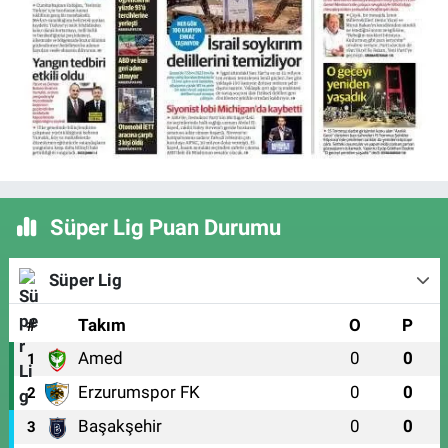
Süper Lig Puan Durumu
Süper Lig
#
Takım
O
P
Amed
0
0
1
Erzurumspor FK
0
0
2
Başakşehir
0
0
3