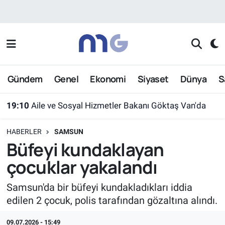
Nöbetçi Eczaneler
Hava Durumu
Gündem
Genel
Ekonomi
Siyaset
Dünya
S
İstanbul Namaz Vakitleri
19:10
Aile ve Sosyal Hizmetler Bakanı Göktaş Van'da
Trafik Durumu
HABERLER
SAMSUN
Süper Lig Puan Durumu ve Fikstür
Büfeyi kundaklayan
çocuklar yakalandı
Tüm Manşetler
Samsun'da bir büfeyi kundakladıkları iddia
Son Dakika Haberleri
edilen 2 çocuk, polis tarafından gözaltına alındı.
Haber Arşivi
09.07.2026 - 15:49