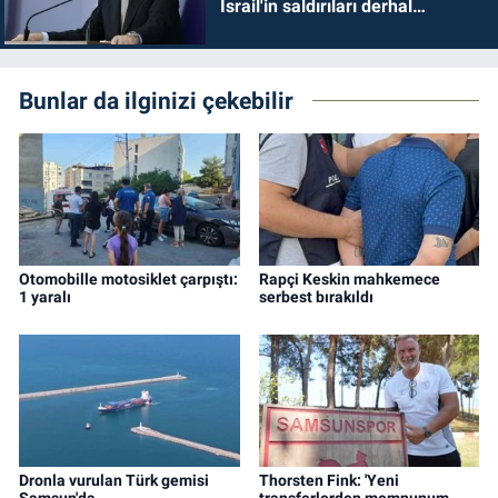
İsrail'in saldırıları derhal
durdurulmalıdır
Bunlar da ilginizi çekebilir
Otomobille motosiklet çarpıştı:
Rapçi Keskin mahkemece
1 yaralı
serbest bırakıldı
Dronla vurulan Türk gemisi
Thorsten Fink: 'Yeni