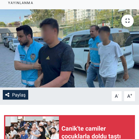
YAYINLANMA
Paylaş
-
+
A
A
Canik'te camiler
çocuklarla doldu taştı