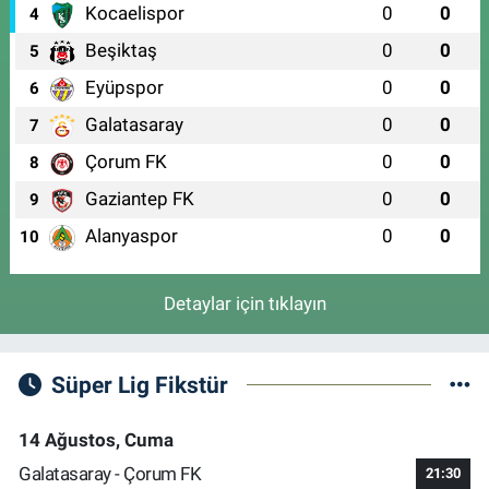
Kocaelispor
0
0
4
Beşiktaş
0
0
5
Eyüpspor
0
0
6
Galatasaray
0
0
7
Çorum FK
0
0
8
Gaziantep FK
0
0
9
Alanyaspor
0
0
10
Detaylar için tıklayın
Süper Lig Fikstür
14 Ağustos, Cuma
Galatasaray - Çorum FK
21:30