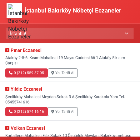
İstanbul Bakırköy Nöbetçi Eczaneler
Pınar Eczanesi
Ataköy 2-5-6. Kısım Mahallesi 19 Mayıs Caddesi 66 1 Ataköy 5.kısım
Çarşısı
0 (212) 559 37 05
Yol Tarifi Al
Yıldız Eczanesi
Şenlikköy Mahallesi Meydan Sokak 3 A Şenlikköy Karakolu Yanı Tel:
05455741616
0 (212) 574 16 16
Yol Tarifi Al
Volkan Eczanesi
Kartaltepe Mahallesi Filiz Sokak 10 Özgürlük Meydanı,Bakırköy metrosu