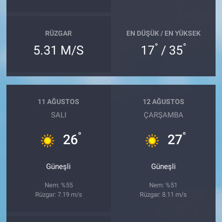
RÜZGAR
EN DÜŞÜK / EN YÜKSEK
°
°
5.31 M/S
17
/ 35
11 AĞUSTOS
12 AĞUSTOS
SALI
ÇARŞAMBA
°
°
26
27
Güneşli
Güneşli
Nem: %55
Nem: %51
Rüzgar: 7.19 m/s
Rüzgar: 8.11 m/s