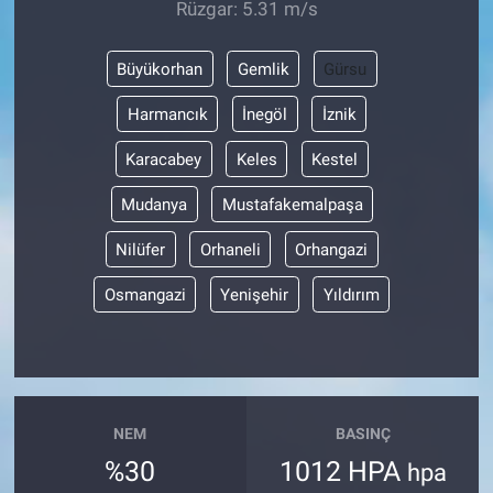
Rüzgar: 5.31 m/s
Büyükorhan
Gemlik
Gürsu
Harmancık
İnegöl
İznik
Karacabey
Keles
Kestel
Mudanya
Mustafakemalpaşa
Nilüfer
Orhaneli
Orhangazi
Osmangazi
Yenişehir
Yıldırım
NEM
BASINÇ
%30
1012 HPA
hpa