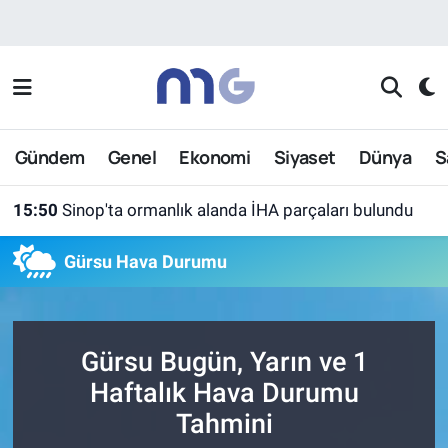
Nöbetçi Eczaneler
Hava Durumu
Gündem
Genel
Ekonomi
Siyaset
Dünya
S
İstanbul Namaz Vakitleri
15:50
Sinop'ta ormanlık alanda İHA parçaları bulundu
Trafik Durumu
Gürsu Hava Durumu
Süper Lig Puan Durumu ve Fikstür
Tüm Manşetler
Gürsu Bugün, Yarın ve 1
Son Dakika Haberleri
Haftalık Hava Durumu
Tahmini
Haber Arşivi