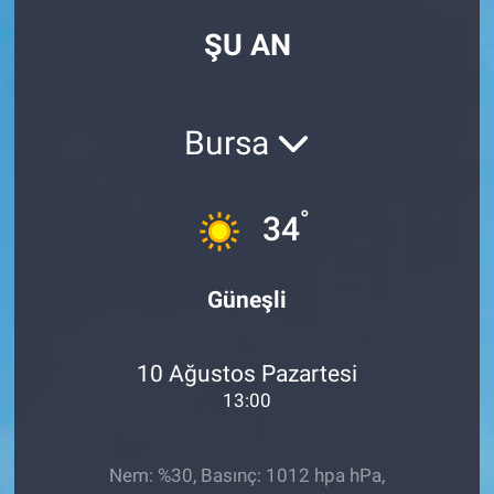
ŞU AN
Bursa
°
34
Güneşli
10 Ağustos Pazartesi
13:00
Nem: %30, Basınç: 1012 hpa hPa,