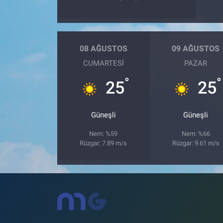
08 AĞUSTOS
09 AĞUSTOS
CUMARTESI
PAZAR
°
°
25
25
Güneşli
Güneşli
Nem: %59
Nem: %66
Rüzgar: 7.89 m/s
Rüzgar: 9.61 m/s