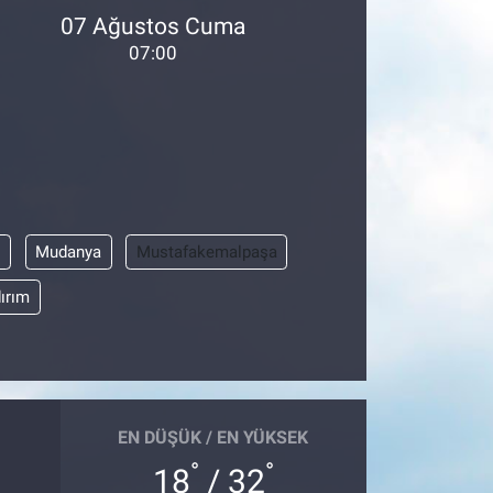
07 Ağustos Cuma
07:00
l
Mudanya
Mustafakemalpaşa
dırım
EN DÜŞÜK / EN YÜKSEK
°
°
18
/ 32