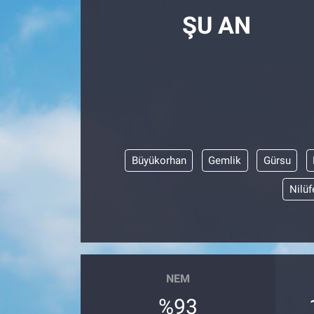
ŞU AN
Büyükorhan
Gemlik
Gürsu
Nilüf
NEM
%93