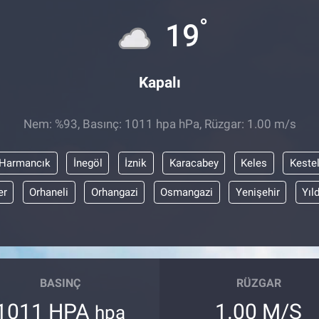
°
19
Kapalı
Nem: %93, Basınç: 1011 hpa hPa, Rüzgar: 1.00 m/s
Harmancık
İnegöl
İznik
Karacabey
Keles
Keste
er
Orhaneli
Orhangazi
Osmangazi
Yenişehir
Yıl
BASINÇ
RÜZGAR
1011 HPA
1.00 M/S
hpa