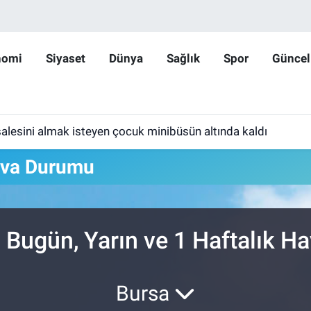
nomi
Siyaset
Dünya
Sağlık
Spor
Güncel
lesini almak isteyen çocuk minibüsün altında kaldı
ava Durumu
Bugün, Yarın ve 1 Haftalık H
Bursa