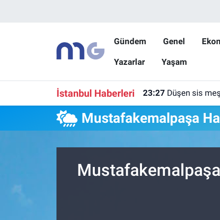
Nöbetçi Eczaneler
Gündem
Genel
Eko
Yazarlar
Yaşam
Hava Durumu
İstanbul Namaz Vakitleri
İstanbul Haberleri
23:27
Düşen sis meşa
Trafik Durumu
Mustafakemalpaşa H
Süper Lig Puan Durumu ve Fikstür
Tüm Manşetler
Mustafakemalpaşa 
Son Dakika Haberleri
Haber Arşivi