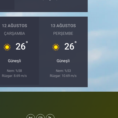
12 AĞUSTOS
13 AĞUSTOS
ÇARŞAMBA
PERŞEMBE
°
°
26
26
Güneşli
Güneşli
Nem: %58
Nem: %53
Rüzgar: 8.69 m/s
Rüzgar: 10.69 m/s