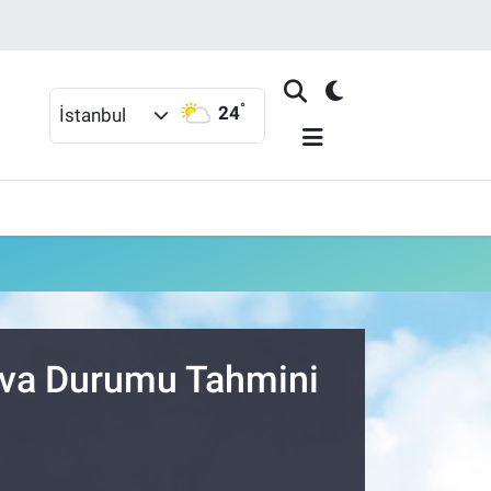
°
24
İstanbul
ava Durumu Tahmini