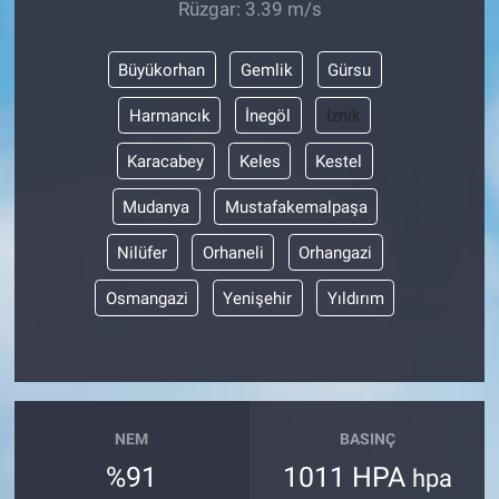
Rüzgar: 3.39 m/s
Büyükorhan
Gemlik
Gürsu
Harmancık
İnegöl
İznik
Karacabey
Keles
Kestel
Mudanya
Mustafakemalpaşa
Nilüfer
Orhaneli
Orhangazi
Osmangazi
Yenişehir
Yıldırım
NEM
BASINÇ
%91
1011 HPA
hpa