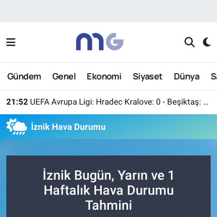
Nöbetçi Eczaneler
Hava Durumu
Gündem
Genel
Ekonomi
Siyaset
Dünya
S
İstanbul Namaz Vakitleri
21:52
UEFA Avrupa Ligi: Hradec Kralove: 0 - Beşiktaş: 1 (Maç sonucu)
Trafik Durumu
İznik Hava Durumu
Süper Lig Puan Durumu ve Fikstür
Tüm Manşetler
İznik Bugün, Yarın ve 1
Son Dakika Haberleri
Haftalık Hava Durumu
Tahmini
Haber Arşivi