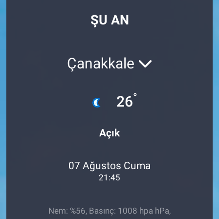
ŞU AN
Çanakkale
°
26
Açık
07 Ağustos Cuma
21:45
Nem: %56, Basınç: 1008 hpa hPa,