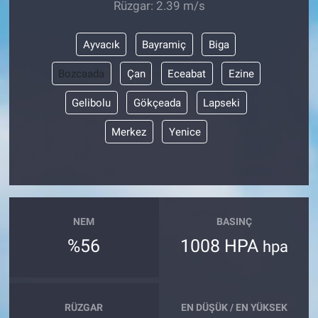
Rüzgar: 2.39 m/s
Ayvacık
Bayramiç
Biga
Bozcaada
Çan
Eceabat
Ezine
Gelibolu
Gökçeada
Lapseki
Merkez
Yenice
NEM
BASINÇ
%56
1008 HPA
hpa
RÜZGAR
EN DÜŞÜK / EN YÜKSEK