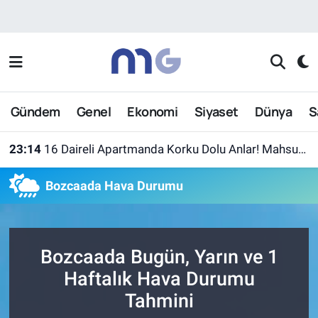
Nöbetçi Eczaneler
Hava Durumu
Gündem
Genel
Ekonomi
Siyaset
Dünya
S
İstanbul Namaz Vakitleri
23:14
16 Daireli Apartmanda Korku Dolu Anlar! Mahsur Kalanlar Kurtarıldı
Trafik Durumu
Bozcaada Hava Durumu
Süper Lig Puan Durumu ve Fikstür
Tüm Manşetler
Bozcaada Bugün, Yarın ve 1
Son Dakika Haberleri
Haftalık Hava Durumu
Tahmini
Haber Arşivi