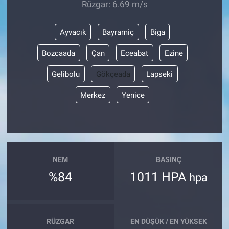
Rüzgar: 6.69 m/s
Ayvacık
Bayramiç
Biga
Bozcaada
Çan
Eceabat
Ezine
Gelibolu
Gökçeada
Lapseki
Merkez
Yenice
NEM
BASINÇ
%84
1011 HPA
hpa
RÜZGAR
EN DÜŞÜK / EN YÜKSEK