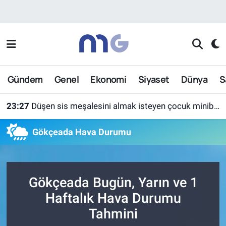
Nöbetçi Eczaneler
Hava Durumu
Gündem
Genel
Ekonomi
Siyaset
Dünya
S
İstanbul Namaz Vakitleri
23:27
Düşen sis meşalesini almak isteyen çocuk minibüsün altında kaldı
Trafik Durumu
Gökçeada Hava Durumu
Süper Lig Puan Durumu ve Fikstür
Tüm Manşetler
Gökçeada Bugün, Yarın ve 1
Son Dakika Haberleri
Haftalık Hava Durumu
Tahmini
Haber Arşivi