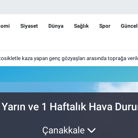
nomi
Siyaset
Dünya
Sağlık
Spor
Güncel
tosikletle kaza yapan genç gözyaşları arasında toprağa veril
 Yarın ve 1 Haftalık Hava Dur
Çanakkale