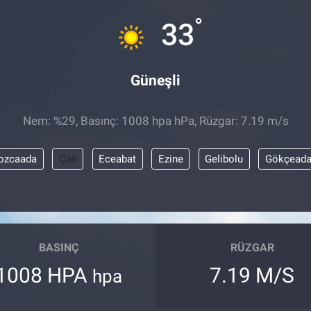
°
33
Güneşli
Nem: %29, Basınç: 1008 hpa hPa, Rüzgar: 7.19 m/s
ozcaada
Çan
Eceabat
Ezine
Gelibolu
Gökçead
BASINÇ
RÜZGAR
1008 HPA
7.19 M/S
hpa