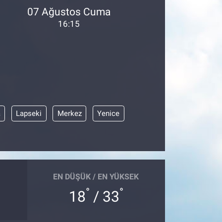
07 Ağustos Cuma
16:15
a
Lapseki
Merkez
Yenice
EN DÜŞÜK / EN YÜKSEK
°
°
18
/ 33