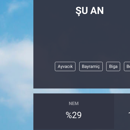
ŞU AN
Ayvacık
Bayramiç
Biga
B
NEM
%29