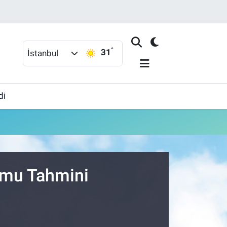
°
31
İstanbul
di
umu Tahmini