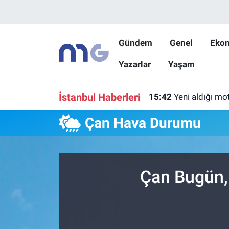
Nöbetçi Eczaneler
Gündem
Genel
Eko
Yazarlar
Yaşam
Hava Durumu
İstanbul Namaz Vakitleri
İstanbul Haberleri
15:42
Yeni aldığı mo
Trafik Durumu
Çan Hava Durumu
Süper Lig Puan Durumu ve Fikstür
Tüm Manşetler
Çan Bugün,
Son Dakika Haberleri
Haber Arşivi