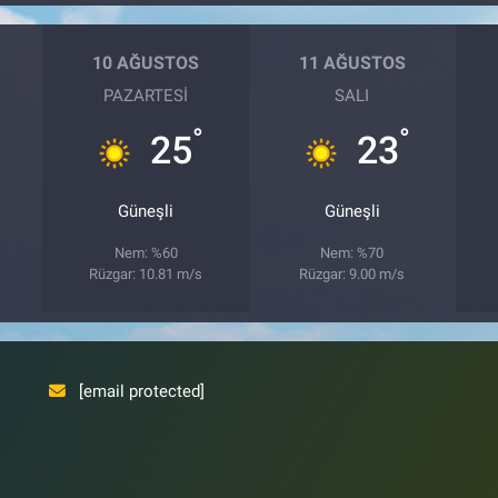
10 AĞUSTOS
11 AĞUSTOS
PAZARTESI
SALI
°
°
25
23
Güneşli
Güneşli
Nem: %60
Nem: %70
Rüzgar: 10.81 m/s
Rüzgar: 9.00 m/s
[email protected]