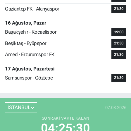
Gaziantep FK - Alanyaspor
21:30
16 Ağustos, Pazar
Başakşehir - Kocaelispor
19:00
Beşiktaş - Eyüpspor
21:30
Amed - Erzurumspor FK
21:30
17 Ağustos, Pazartesi
Samsunspor - Göztepe
21:30
İSTANBUL
07.08.2026
SONRAKI VAKTE KALAN
04:25:29