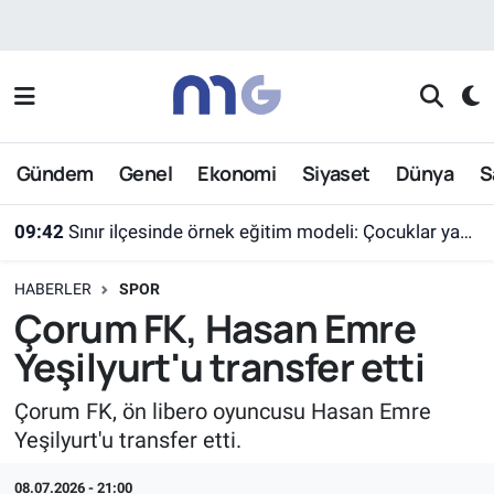
Nöbetçi Eczaneler
Hava Durumu
Gündem
Genel
Ekonomi
Siyaset
Dünya
S
İstanbul Namaz Vakitleri
09:42
Sınır ilçesinde örnek eğitim modeli: Çocuklar yazın ekran yerine etkinlikleri seçti
Trafik Durumu
HABERLER
SPOR
Süper Lig Puan Durumu ve Fikstür
Çorum FK, Hasan Emre
Yeşilyurt'u transfer etti
Tüm Manşetler
Çorum FK, ön libero oyuncusu Hasan Emre
Son Dakika Haberleri
Yeşilyurt'u transfer etti.
Haber Arşivi
08.07.2026 - 21:00