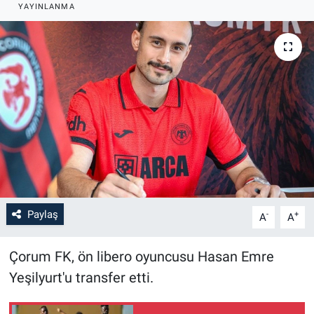
YAYINLANMA
Paylaş
-
+
A
A
Çorum FK, ön libero oyuncusu Hasan Emre
Yeşilyurt'u transfer etti.