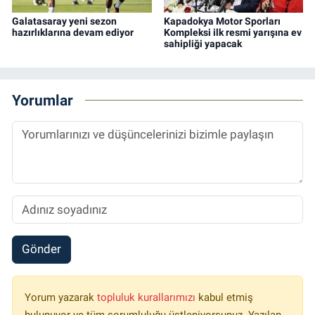
Galatasaray yeni sezon
Kapadokya Motor Sporları
hazırlıklarına devam ediyor
Kompleksi ilk resmi yarışına ev
sahipliği yapacak
Yorumlar
Gönder
Yorum yazarak
topluluk kurallarımızı
kabul etmiş
bulunuyor ve tüm sorumluluğu üstleniyorsunuz. Yazılan