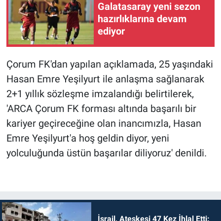
Galatasaray yeni sezon
hazırlıklarına devam
ediyor
Çorum FK'dan yapılan açıklamada, 25 yaşındaki
Hasan Emre Yeşilyurt ile anlaşma sağlanarak
2+1 yıllık sözleşme imzalandığı belirtilerek,
'ARCA Çorum FK forması altında başarılı bir
kariyer geçireceğine olan inancımızla, Hasan
Emre Yeşilyurt'a hoş geldin diyor, yeni
yolculuğunda üstün başarılar diliyoruz' denildi.
İsrail, Ateşkesi 47 Kez İhlal Etti: