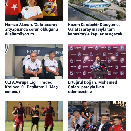
Hamza Akman: 'Galatasaray
Kazım Karabekir Stadyumu,
altyapısında sorun olduğunu
Galatasaray maçıyla tam
düşünmüyorum'
kapasiteyle kapılarını açacak
UEFA Avrupa Ligi: Hradec
Ertuğrul Doğan, 'Mohamed
Kralove: 0 - Beşiktaş: 1 (Maç
Salah'ı parayla ikna
sonucu)
edemezsiniz'