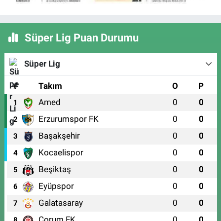
Süper Lig Puan Durumu
Süper Lig
#
Takım
O
P
Amed
0
0
1
Erzurumspor FK
0
0
2
Başakşehir
0
0
3
Kocaelispor
0
0
4
Beşiktaş
0
0
5
Eyüpspor
0
0
6
Galatasaray
0
0
7
Çorum FK
0
0
8