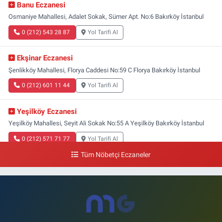
Banu Eczanesi
Osmaniye Mahallesi, Adalet Sokak, Sümer Apt. No:6 Bakırköy İstanbul
0 (212) 543 28 87
Yol Tarifi Al
Ekşinar Eczanesi
Şenlikköy Mahallesi, Florya Caddesi No:59 C Florya Bakırköy İstanbul
0 (212) 601 11 44
Yol Tarifi Al
Yeşilköy Eczanesi
Yeşilköy Mahallesi, Seyit Ali Sokak No:55 A Yeşilköy Bakırköy İstanbul
0 (212) 571 71 77
Yol Tarifi Al
Tüm Nöbetçi Eczaneler
Lale Eczanesi
Ataköy 3-4-11. Kısım Mahallesi, Dr.Remzi Kazancıgil Caddesi No:12
Bakırköy İstanbul
0 (212) 559 99 99
Yol Tarifi Al