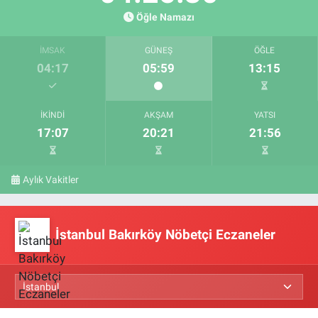
Öğle Namazı
İMSAK
GÜNEŞ
ÖĞLE
04:17
05:59
13:15
İKINDI
AKŞAM
YATSI
17:07
20:21
21:56
Aylık Vakitler
İstanbul Bakırköy Nöbetçi Eczaneler