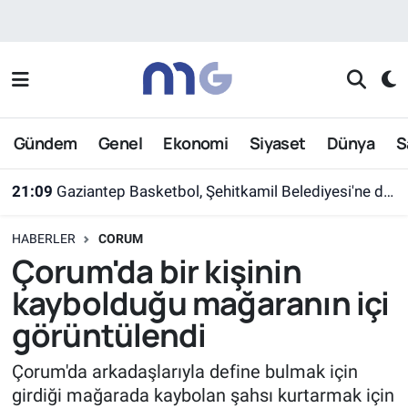
Nöbetçi Eczaneler
Hava Durumu
Gündem
Genel
Ekonomi
Siyaset
Dünya
S
İstanbul Namaz Vakitleri
21:09
Gaziantep Basketbol, Şehitkamil Belediyesi'ne devredildi
Trafik Durumu
HABERLER
CORUM
Süper Lig Puan Durumu ve Fikstür
Çorum'da bir kişinin
kaybolduğu mağaranın içi
Tüm Manşetler
görüntülendi
Son Dakika Haberleri
Çorum'da arkadaşlarıyla define bulmak için
girdiği mağarada kaybolan şahsı kurtarmak için
Haber Arşivi