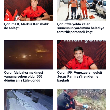
Çorum FK, Markus Karlsbakk
Çorum'da yolda kalan
ile anlaştı
sürücünün yardımına belediye
temizlik personeli koştu
Çorum'da balya makinesi
Çorum FK, Venezuelalı golcü
yangına sebep oldu: 500
Jesus Ramirez'i renklerine
dönüm anız küle döndü
bağladı