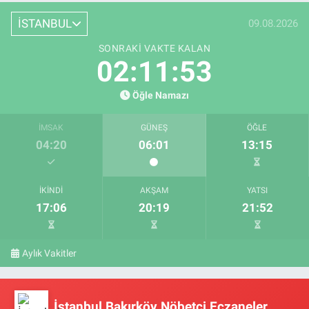
İSTANBUL
09.08.2026
SONRAKI VAKTE KALAN
02:11:52
Öğle Namazı
İMSAK
GÜNEŞ
ÖĞLE
04:20
06:01
13:15
İKINDI
AKŞAM
YATSI
17:06
20:19
21:52
Aylık Vakitler
İstanbul Bakırköy Nöbetçi Eczaneler