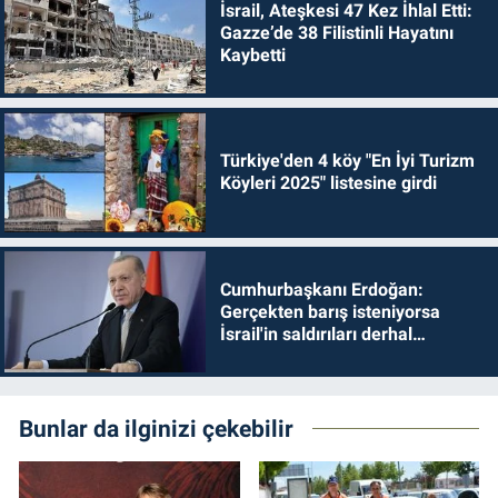
İsrail, Ateşkesi 47 Kez İhlal Etti:
Gazze’de 38 Filistinli Hayatını
Kaybetti
Türkiye'den 4 köy "En İyi Turizm
Köyleri 2025" listesine girdi
Cumhurbaşkanı Erdoğan:
Gerçekten barış isteniyorsa
İsrail'in saldırıları derhal
durdurulmalıdır
Bunlar da ilginizi çekebilir