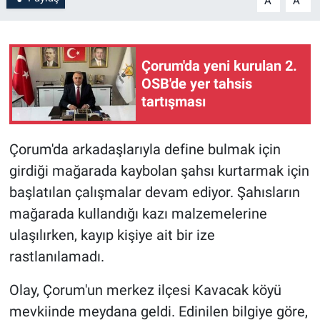
A
A
Çorum'da yeni kurulan 2.
OSB'de yer tahsis
tartışması
Çorum'da arkadaşlarıyla define bulmak için
girdiği mağarada kaybolan şahsı kurtarmak için
başlatılan çalışmalar devam ediyor. Şahısların
mağarada kullandığı kazı malzemelerine
ulaşılırken, kayıp kişiye ait bir ize
rastlanılamadı.
Olay, Çorum'un merkez ilçesi Kavacak köyü
mevkiinde meydana geldi. Edinilen bilgiye göre,