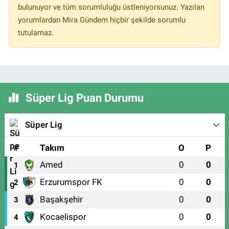
bulunuyor ve tüm sorumluluğu üstleniyorsunuz. Yazılan
yorumlardan Mira Gündem hiçbir şekilde sorumlu
tutulamaz.
Süper Lig Puan Durumu
Süper Lig
#
Takım
O
P
Amed
0
0
1
Erzurumspor FK
0
0
2
Başakşehir
0
0
3
Kocaelispor
0
0
4