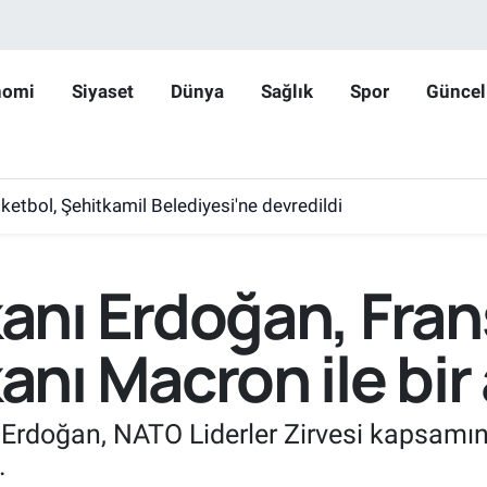
nomi
Siyaset
Dünya
Sağlık
Spor
Güncel
etbol, Şehitkamil Belediyesi'ne devredildi
nı Erdoğan, Fran
ı Macron ile bir 
Erdoğan, NATO Liderler Zirvesi kapsam
.