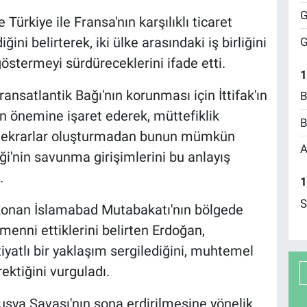
G
rkiye ile Fransa'nın karşılıklı ticaret
ini belirterek, iki ülke arasındaki iş birliğini
G
göstermeyi sürdüreceklerini ifade etti.
1
nsatlantik Bağı'nın korunması için İttifak'ın
B
 önemine işaret ederek, müttefiklik
B
 tekrarlar oluşturmadan bunun mümkün
A
ği'nin savunma girişimlerini bu anlayış
.
1
S
onan İslamabad Mutabakatı'nın bölgede
menni ettiklerini belirten Erdoğan,
iyatlı bir yaklaşım sergilediğini, muhtemel
ektiğini vurguladı.
ya Savaşı'nın sona erdirilmesine yönelik