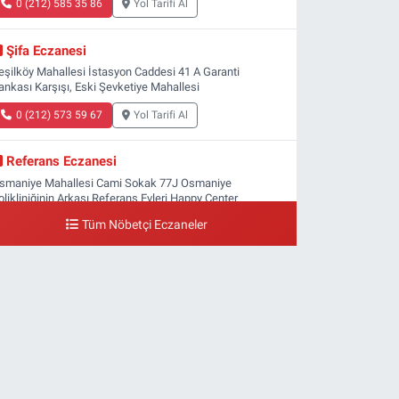
0 (212) 585 35 86
Yol Tarifi Al
Şifa Eczanesi
eşilköy Mahallesi İstasyon Caddesi 41 A Garanti
ankası Karşışı, Eski Şevketiye Mahallesi
0 (212) 573 59 67
Yol Tarifi Al
Referans Eczanesi
smaniye Mahallesi Cami Sokak 77J Osmaniye
olikliniğinin Arkası Referans Evleri Happy Center
arketin Karşısı TEL:05538092856
Tüm Nöbetçi Eczaneler
0 (212) 809 28 56
Yol Tarifi Al
Bayraktar Eczanesi
enlikköy Mahallesi Harman Sokak 43 4B Flyinn Avm
aya girişi karşısı, Mali Kuaför yanı .
0 (212) 573 11 12
Yol Tarifi Al