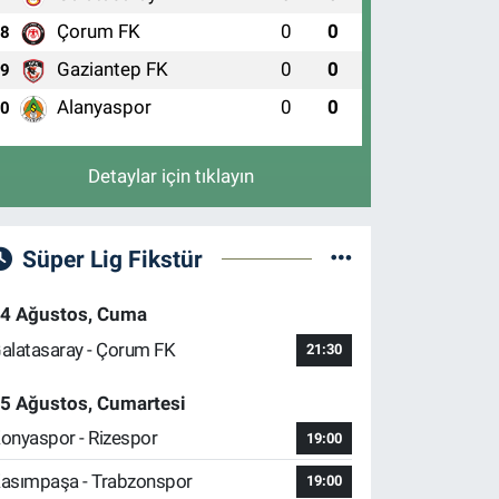
Çorum FK
0
0
8
Gaziantep FK
0
0
9
Alanyaspor
0
0
10
Detaylar için tıklayın
Süper Lig Fikstür
4 Ağustos, Cuma
alatasaray - Çorum FK
21:30
5 Ağustos, Cumartesi
onyaspor - Rizespor
19:00
asımpaşa - Trabzonspor
19:00