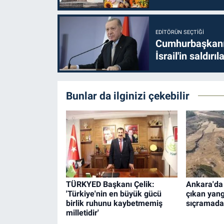
EDITÖRÜN SEÇTIĞI
Cumhurbaşkanı 
İsrail'in saldırı
Bunlar da ilginizi çekebilir
TÜRKYED Başkanı Çelik:
Ankara'da 
'Türkiye'nin en büyük gücü
çıkan yan
birlik ruhunu kaybetmemiş
sıçramada
milletidir'