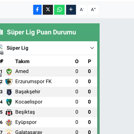
-
+
A
A
Süper Lig Puan Durumu
Süper Lig
#
Takım
O
P
Amed
0
0
1
Erzurumspor FK
0
0
2
Başakşehir
0
0
3
Kocaelispor
0
0
4
Beşiktaş
0
0
5
Eyüpspor
0
0
6
Galatasaray
0
0
7