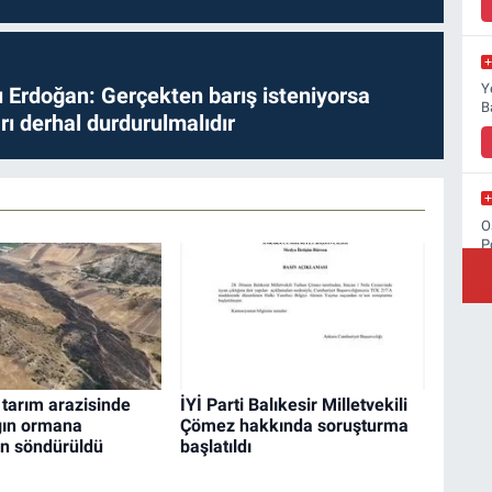
Y
Erdoğan: Gerçekten barış isteniyorsa
B
ları derhal durdurulmalıdır
O
P
M
Ş
y
tarım arazisinde
İYİ Parti Balıkesir Milletvekili
gın ormana
Çömez hakkında soruşturma
n söndürüldü
başlatıldı