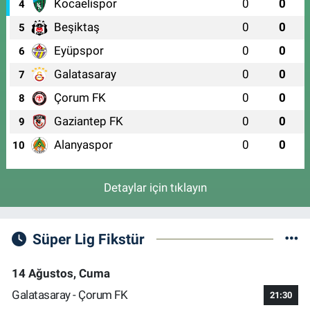
Kocaelispor
0
0
4
Beşiktaş
0
0
5
Eyüpspor
0
0
6
Galatasaray
0
0
7
Çorum FK
0
0
8
Gaziantep FK
0
0
9
Alanyaspor
0
0
10
Detaylar için tıklayın
Süper Lig Fikstür
14 Ağustos, Cuma
Galatasaray - Çorum FK
21:30