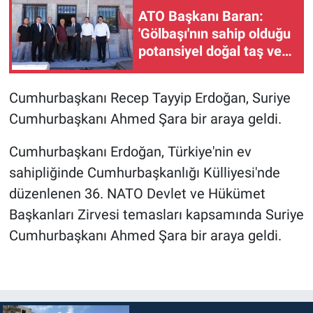
ATO Başkanı Baran:
'Gölbaşı'nın sahip olduğu
potansiyel doğal taş ve
mermer sektörümüzü
daha güçlü noktalara
Cumhurbaşkanı Recep Tayyip Erdoğan, Suriye
taşıyacaktır'
Cumhurbaşkanı Ahmed Şara bir araya geldi.
Cumhurbaşkanı Erdoğan, Türkiye'nin ev
sahipliğinde Cumhurbaşkanlığı Külliyesi'nde
düzenlenen 36. NATO Devlet ve Hükümet
Başkanları Zirvesi temasları kapsamında Suriye
Cumhurbaşkanı Ahmed Şara bir araya geldi.