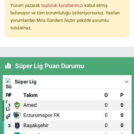
Yorum yazarak
topluluk kurallarımızı
kabul etmiş
bulunuyor ve tüm sorumluluğu üstleniyorsunuz. Yazılan
yorumlardan Mira Gündem hiçbir şekilde sorumlu
tutulamaz.
Süper Lig Puan Durumu
Süper Lig
#
Takım
O
P
Amed
0
0
1
Erzurumspor FK
0
0
2
Başakşehir
0
0
3