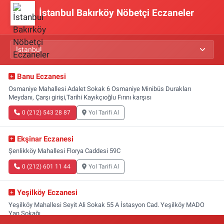
İstanbul Bakırköy Nöbetçi Eczaneler
Banu Eczanesi
Osmaniye Mahallesi Adalet Sokak 6 Osmaniye Minibüs Durakları
Meydanı, Çarşı girişi,Tarihi Kayıkçıoğlu Fırını karşısı
0 (212) 543 28 87
Yol Tarifi Al
Ekşinar Eczanesi
Şenlikköy Mahallesi Florya Caddesi 59C
0 (212) 601 11 44
Yol Tarifi Al
Yeşilköy Eczanesi
Yeşilköy Mahallesi Seyit Ali Sokak 55 A İstasyon Cad. Yeşilköy MADO
Yan Sokağı