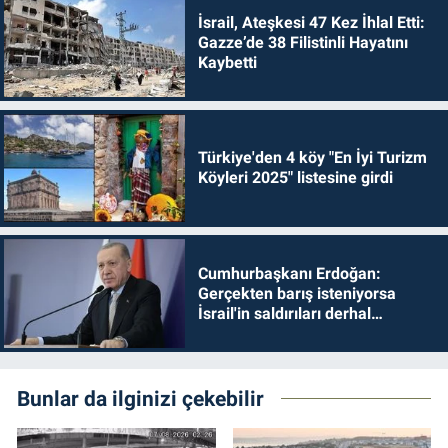
İsrail, Ateşkesi 47 Kez İhlal Etti:
Gazze’de 38 Filistinli Hayatını
Kaybetti
Türkiye'den 4 köy "En İyi Turizm
Köyleri 2025" listesine girdi
Cumhurbaşkanı Erdoğan:
Gerçekten barış isteniyorsa
İsrail'in saldırıları derhal
durdurulmalıdır
Bunlar da ilginizi çekebilir