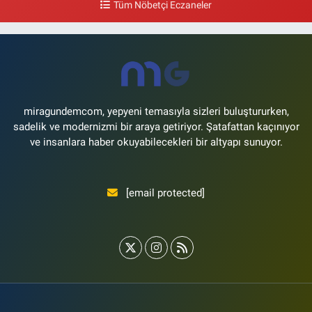
Tüm Nöbetçi Eczaneler
0 (212) 571 71 77
Yol Tarifi Al
Lale Eczanesi
Ataköy 3-4-11. Kısım Mahallesi Dr. Remzi Kazancıgil Caddesi Ataköy
4.Kısım Çarşısı No:12 Ataköy 4.Kısım Çarşısı
0 (212) 559 99 99
Yol Tarifi Al
miragundemcom, yepyeni temasıyla sizleri buluştururken,
sadelik ve modernizmi bir araya getiriyor. Şatafattan kaçınıyor
ve insanlara haber okuyabilecekleri bir altyapı sunuyor.
[email protected]