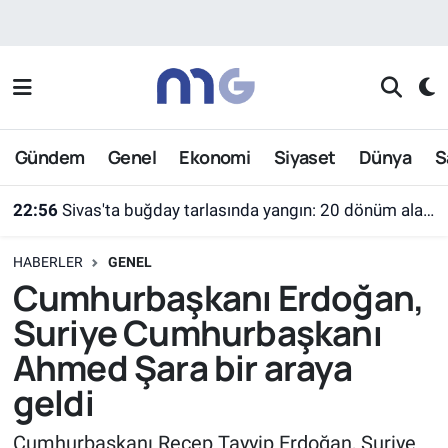
Nöbetçi Eczaneler
Hava Durumu
Gündem
Genel
Ekonomi
Siyaset
Dünya
S
İstanbul Namaz Vakitleri
22:56
Sivas'ta buğday tarlasında yangın: 20 dönüm alan küle döndü
Trafik Durumu
HABERLER
GENEL
Süper Lig Puan Durumu ve Fikstür
Cumhurbaşkanı Erdoğan,
Suriye Cumhurbaşkanı
Tüm Manşetler
Ahmed Şara bir araya
Son Dakika Haberleri
geldi
Haber Arşivi
Cumhurbaşkanı Recep Tayyip Erdoğan, Suriye