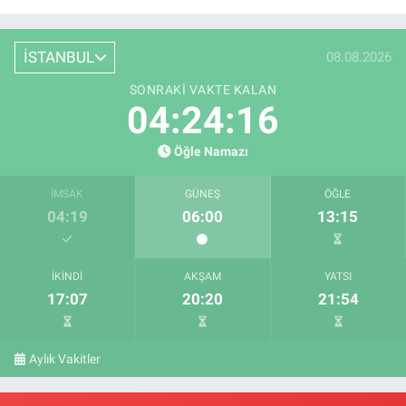
İSTANBUL
08.08.2026
SONRAKI VAKTE KALAN
04:24:15
Öğle Namazı
İMSAK
GÜNEŞ
ÖĞLE
04:19
06:00
13:15
İKINDI
AKŞAM
YATSI
17:07
20:20
21:54
Aylık Vakitler