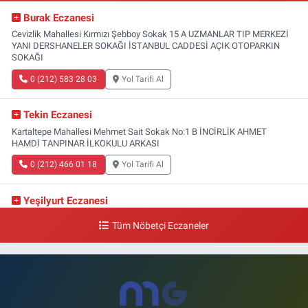
Burak Eczanesi
Cevizlik Mahallesi Kırmızı Şebboy Sokak 15 A UZMANLAR TIP MERKEZİ
YANI DERSHANELER SOKAĞI İSTANBUL CADDESİ AÇIK OTOPARKIN
SOKAĞI
0 (212) 583 28 03
Yol Tarifi Al
Tekin Eczanesi
Kartaltepe Mahallesi Mehmet Sait Sokak No:1 B İNCİRLİK AHMET
HAMDİ TANPINAR İLKOKULU ARKASI
0 (212) 466 01 18
Yol Tarifi Al
Yeşilyurt Eczanesi
Yeşilyurt Mahallesi Sipahioğlu Caddesi 13 B
Tüm Nöbetçi Eczaneler
0 (212) 573 15 20
Yol Tarifi Al
Akvaryum Eczanesi
Şenlikköy Mahallesi Eski Halkalı Caddesi 33 Akvaryum Yanı Akua Florya
AVMm Zemin Kat