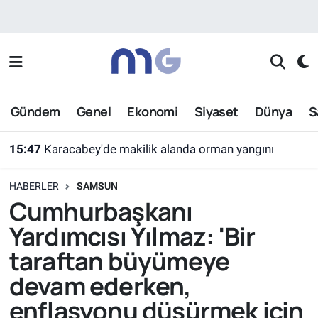
Nöbetçi Eczaneler
Hava Durumu
Gündem
Genel
Ekonomi
Siyaset
Dünya
S
15:47
Karacabey'de makilik alanda orman yangını
İstanbul Namaz Vakitleri
15:47
Bakan Gürlek Duyurdu: Van ve Afyonkarahisar'daki 2 Çocuğun Ölümü Cinayet Çıktı
Trafik Durumu
HABERLER
SAMSUN
Süper Lig Puan Durumu ve Fikstür
Cumhurbaşkanı
Yardımcısı Yılmaz: 'Bir
Tüm Manşetler
taraftan büyümeye
Son Dakika Haberleri
devam ederken,
enflasyonu düşürmek için
Haber Arşivi