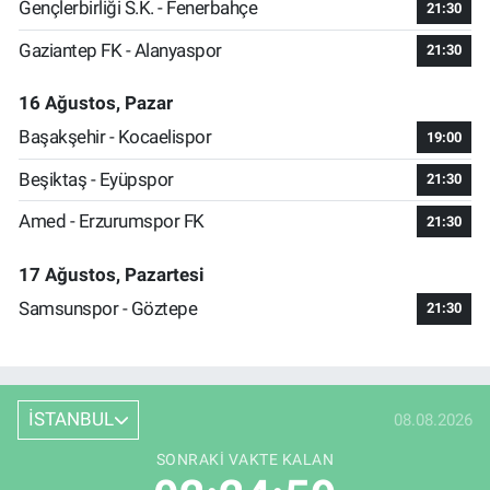
Gençlerbirliği S.K. - Fenerbahçe
21:30
Gaziantep FK - Alanyaspor
21:30
16 Ağustos, Pazar
Başakşehir - Kocaelispor
19:00
Beşiktaş - Eyüpspor
21:30
Amed - Erzurumspor FK
21:30
17 Ağustos, Pazartesi
Samsunspor - Göztepe
21:30
İSTANBUL
08.08.2026
SONRAKI VAKTE KALAN