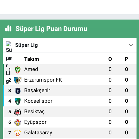
Süper Lig Puan Durumu
Süper Lig
#
Takım
O
P
Amed
0
0
1
Erzurumspor FK
0
0
2
Başakşehir
0
0
3
Kocaelispor
0
0
4
Beşiktaş
0
0
5
Eyüpspor
0
0
6
Galatasaray
0
0
7