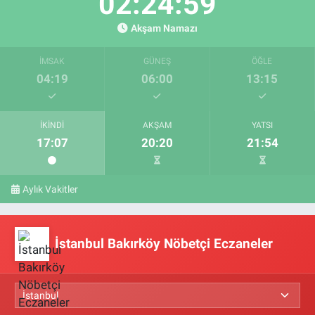
02:24:58
Akşam Namazı
İMSAK
GÜNEŞ
ÖĞLE
04:19
06:00
13:15
İKINDI
AKŞAM
YATSI
17:07
20:20
21:54
Aylık Vakitler
İstanbul Bakırköy Nöbetçi Eczaneler