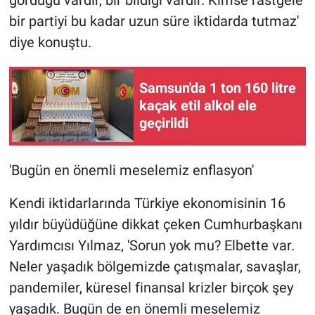
bir partiyi bu kadar uzun süre iktidarda tutmaz'
diye konuştu.
Samsun'da 1 ton 160 litre
kaçak etil alkol ele
geçirildi
'Bugün en önemli meselemiz enflasyon'
Kendi iktidarlarında Türkiye ekonomisinin 16
yıldır büyüdüğüne dikkat çeken Cumhurbaşkanı
Yardımcısı Yılmaz, 'Sorun yok mu? Elbette var.
Neler yaşadık bölgemizde çatışmalar, savaşlar,
pandemiler, küresel finansal krizler birçok şey
yaşadık. Bugün de en önemli meselemiz