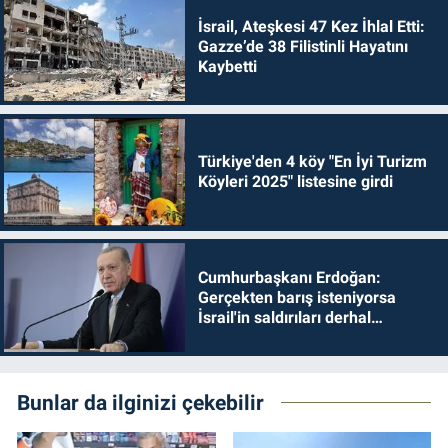
İsrail, Ateşkesi 47 Kez İhlal Etti:
Gazze’de 38 Filistinli Hayatını
Kaybetti
Türkiye'den 4 köy "En İyi Turizm
Köyleri 2025" listesine girdi
Cumhurbaşkanı Erdoğan:
Gerçekten barış isteniyorsa
İsrail'in saldırıları derhal
durdurulmalıdır
Bunlar da ilginizi çekebilir