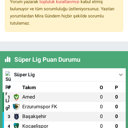
Yorum yazarak
topluluk kurallarımızı
kabul etmiş
bulunuyor ve tüm sorumluluğu üstleniyorsunuz. Yazılan
yorumlardan Mira Gündem hiçbir şekilde sorumlu
tutulamaz.
Süper Lig Puan Durumu
Süper Lig
#
Takım
O
P
Amed
0
0
1
Erzurumspor FK
0
0
2
Başakşehir
0
0
3
Kocaelispor
0
0
4