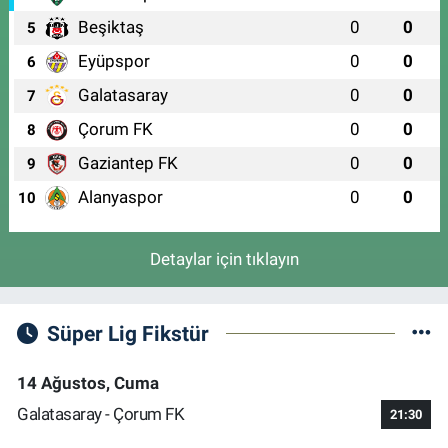
Beşiktaş
0
0
5
Eyüpspor
0
0
6
Galatasaray
0
0
7
Çorum FK
0
0
8
Gaziantep FK
0
0
9
Alanyaspor
0
0
10
Detaylar için tıklayın
Süper Lig Fikstür
14 Ağustos, Cuma
Galatasaray - Çorum FK
21:30