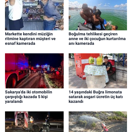
Markette kendini müziğin
Boğulma tehlikesi geçiren
ritmine kaptıran müşteri ve
anne ve iki çocuğun kurtarılma
esnaf kamerada
anı kamerada
Sakarya'da iki otomobilin
14 yaşındaki Buğra limonata
çarpıştığı kazada 5 kişi
satarak asgari ücretin üç katı
yaralandı
kazandı