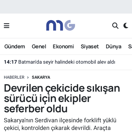
Nöbetçi Eczaneler
Hava Durumu
Gündem
Genel
Ekonomi
Siyaset
Dünya
S
İstanbul Namaz Vakitleri
14:17
Batman'da seyir halindeki otomobil alev aldı
Trafik Durumu
HABERLER
SAKARYA
Süper Lig Puan Durumu ve Fikstür
Devrilen çekicide sıkışan
sürücü için ekipler
Tüm Manşetler
seferber oldu
Son Dakika Haberleri
Sakarya'nın Serdivan ilçesinde forklift yüklü
çekici, kontrolden çıkarak devrildi. Araçta
Haber Arşivi