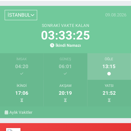
İSTANBUL
09.08.2026
SONRAKI VAKTE KALAN
03:33:24
İkindi Namazı
İMSAK
GÜNEŞ
ÖĞLE
04:20
06:01
13:15
İKINDI
AKŞAM
YATSI
17:06
20:19
21:52
Aylık Vakitler