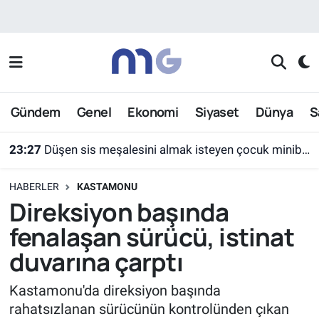
Nöbetçi Eczaneler
Hava Durumu
Gündem
Genel
Ekonomi
Siyaset
Dünya
S
İstanbul Namaz Vakitleri
23:27
Düşen sis meşalesini almak isteyen çocuk minibüsün altında kaldı
Trafik Durumu
HABERLER
KASTAMONU
Süper Lig Puan Durumu ve Fikstür
Direksiyon başında
fenalaşan sürücü, istinat
Tüm Manşetler
duvarına çarptı
Son Dakika Haberleri
Kastamonu'da direksiyon başında
rahatsızlanan sürücünün kontrolünden çıkan
Haber Arşivi