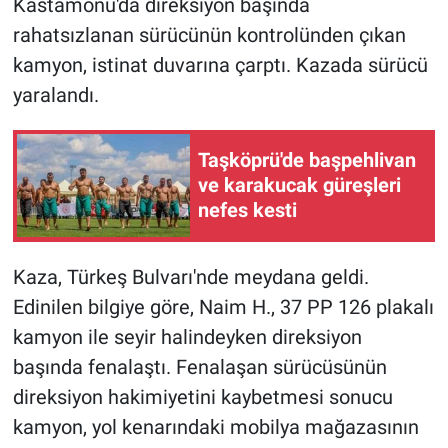
Kastamonu'da direksiyon başında
rahatsızlanan sürücünün kontrolünden çıkan
kamyon, istinat duvarına çarptı. Kazada sürücü
yaralandı.
Taşköprü'de başpehlivan
ve karakucak güreşleri
nefes kesti
Kaza, Türkeş Bulvarı'nde meydana geldi.
Edinilen bilgiye göre, Naim H., 37 PP 126 plakalı
kamyon ile seyir halindeyken direksiyon
başında fenalaştı. Fenalaşan sürücüsünün
direksiyon hakimiyetini kaybetmesi sonucu
kamyon, yol kenarındaki mobilya mağazasının