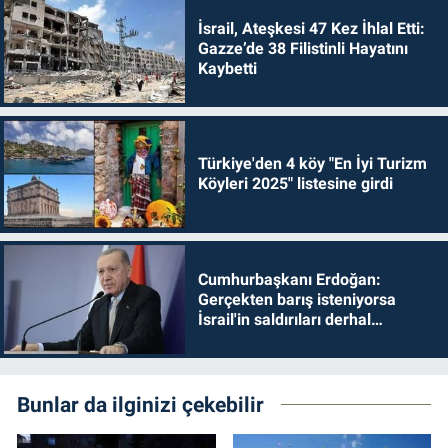
İsrail, Ateşkesi 47 Kez İhlal Etti:
Gazze’de 38 Filistinli Hayatını
Kaybetti
Türkiye'den 4 köy "En İyi Turizm
Köyleri 2025" listesine girdi
Cumhurbaşkanı Erdoğan:
Gerçekten barış isteniyorsa
İsrail'in saldırıları derhal
durdurulmalıdır
Bunlar da ilginizi çekebilir