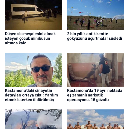
Düşen sis meşalesini almak
2 bin yıllık antik kentte
isteyen çocuk minibüsün
gökyüzünü uçurtmalar süsledi
altında kaldı
Kastamonu'daki cinayetin
Kastamonu'da 19 ayrı noktada
detayları ortaya çıktı: Yardım
eş zamanlı narkotik
etmek isterken öldürülmüş
operasyonu: 15 gözaltı