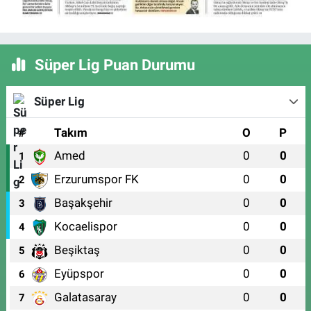
Süper Lig Puan Durumu
Süper Lig
#
Takım
O
P
Amed
0
0
1
Erzurumspor FK
0
0
2
Başakşehir
0
0
3
Kocaelispor
0
0
4
Beşiktaş
0
0
5
Eyüpspor
0
0
6
Galatasaray
0
0
7