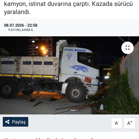
kamyon, istinat duvarına çarptı. Kazada sürücü
yaralandı.
08.07.2026 - 22:58
YAYINLANMA
Paylaş
-
+
A
A