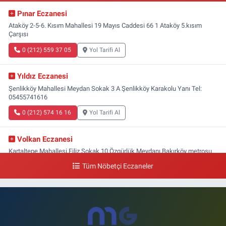
Pınar Eczanesi
Ataköy 2-5-6. Kısım Mahallesi 19 Mayıs Caddesi 66 1 Ataköy 5.kısım
Çarşısı
0 (212) 559 37 05
Yol Tarifi Al
Yıldız Eczanesi
Şenlikköy Mahallesi Meydan Sokak 3 A Şenlikköy Karakolu Yanı Tel:
05455741616
0 (212) 574 16 16
Yol Tarifi Al
Volkan Eczanesi
Kartaltepe Mahallesi Filiz Sokak 10 Özgürlük Meydanı,Bakırköy metrosu
çıkışı,Kız meslek lisesi sokağı aşağısı
Tüm Nöbetçi Eczaneler
0 (533) 496 36 65
Yol Tarifi Al
Yeni Hayat Eczanesi
Yeşilköy Mahallesi Doğruyol Sokak 7 A Dürümcü Baba'nın Bir Alt
Sokağı,Bitez Dondurmacısının Sokağı