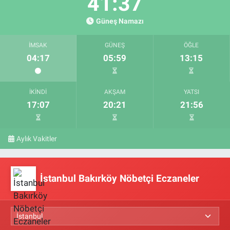
41:37
Güneş Namazı
İMSAK
GÜNEŞ
ÖĞLE
04:17
05:59
13:15
İKINDI
AKŞAM
YATSI
17:07
20:21
21:56
Aylık Vakitler
İstanbul Bakırköy Nöbetçi Eczaneler