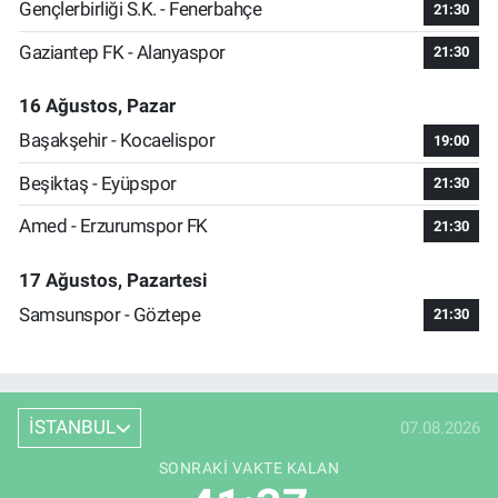
Gençlerbirliği S.K. - Fenerbahçe
21:30
Gaziantep FK - Alanyaspor
21:30
16 Ağustos, Pazar
Başakşehir - Kocaelispor
19:00
Beşiktaş - Eyüpspor
21:30
Amed - Erzurumspor FK
21:30
17 Ağustos, Pazartesi
Samsunspor - Göztepe
21:30
İSTANBUL
07.08.2026
SONRAKI VAKTE KALAN