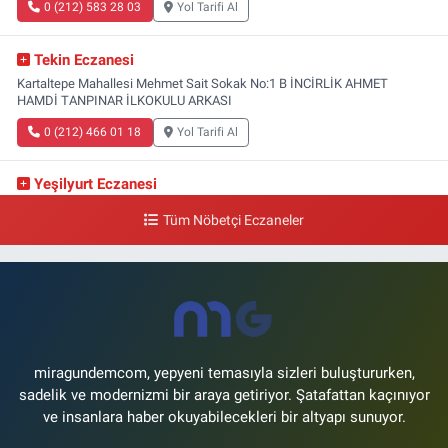
0 (212) 583 28 03
Yol Tarifi Al
Tekin Eczanesi
Kartaltepe Mahallesi Mehmet Sait Sokak No:1 B İNCİRLİK AHMET
HAMDİ TANPINAR İLKOKULU ARKASI
0 (212) 466 01 18
Yol Tarifi Al
Yeşilyurt Eczanesi
Yeşilyurt Mahallesi Sipahioğlu Caddesi 13 B
Tüm Nöbetçi Eczaneler
0 (212) 573 15 20
Yol Tarifi Al
Akvaryum Eczanesi
Şenlikköy Mahallesi Eski Halkalı Caddesi 33 Akvaryum Yanı Akua Florya
AVMm Zemin Kat
0 (212) 574 24 20
Yol Tarifi Al
miragundemcom, yepyeni temasıyla sizleri buluştururken,
sadelik ve modernizmi bir araya getiriyor. Şatafattan kaçınıyor
ve insanlara haber okuyabilecekleri bir altyapı sunuyor.