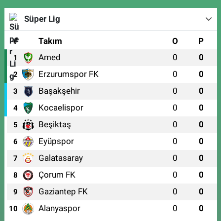
Süper Lig
#
Takım
O
P
Amed
0
0
1
Erzurumspor FK
0
0
2
Başakşehir
0
0
3
Kocaelispor
0
0
4
Beşiktaş
0
0
5
Eyüpspor
0
0
6
Galatasaray
0
0
7
Çorum FK
0
0
8
Gaziantep FK
0
0
9
Alanyaspor
0
0
10