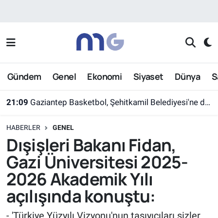
Nöbetçi Eczaneler
Hava Durumu
Gündem
Genel
Ekonomi
Siyaset
Dünya
S
İstanbul Namaz Vakitleri
21:09
Bakan Uraloğlu: 'Güçlü yerel, güçlü Türkiye demektir'
Trafik Durumu
HABERLER
GENEL
Süper Lig Puan Durumu ve Fikstür
Dışişleri Bakanı Fidan,
Gazi Üniversitesi 2025-
Tüm Manşetler
2026 Akademik Yılı
Son Dakika Haberleri
açılışında konuştu:
Haber Arşivi
- 'Türkiye Yüzyılı Vizyonu'nun taşıyıcıları sizler