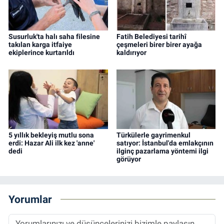
Susurluk'ta halı saha filesine
Fatih Belediyesi tarihî
takılan karga itfaiye
çeşmeleri birer birer ayağa
ekiplerince kurtarıldı
kaldırıyor
5 yıllık bekleyiş mutlu sona
Türkülerle gayrimenkul
erdi: Hazar Ali ilk kez 'anne'
satıyor: İstanbul'da emlakçının
dedi
ilginç pazarlama yöntemi ilgi
görüyor
Yorumlar