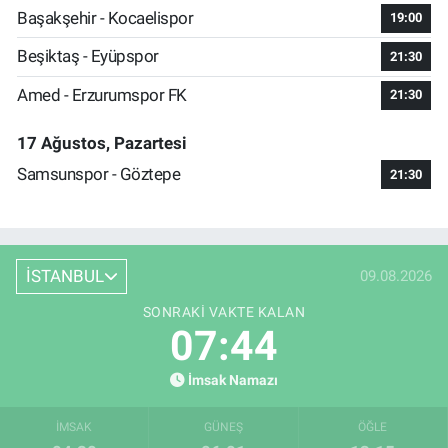
Başakşehir - Kocaelispor
19:00
Beşiktaş - Eyüpspor
21:30
Amed - Erzurumspor FK
21:30
17 Ağustos, Pazartesi
Samsunspor - Göztepe
21:30
İSTANBUL
09.08.2026
SONRAKI VAKTE KALAN
07:43
İmsak Namazı
İMSAK
GÜNEŞ
ÖĞLE