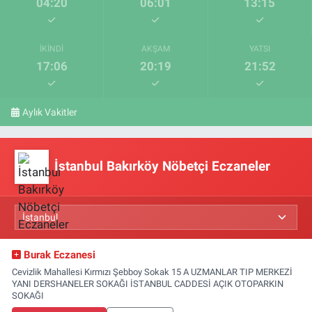
04:20
06:01
13:15
İKINDI
AKŞAM
YATSI
17:06
20:19
21:52
Aylık Vakitler
İstanbul Bakırköy Nöbetçi Eczaneler
Burak Eczanesi
Cevizlik Mahallesi Kırmızı Şebboy Sokak 15 A UZMANLAR TIP MERKEZİ
YANI DERSHANELER SOKAĞI İSTANBUL CADDESİ AÇIK OTOPARKIN
SOKAĞI