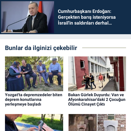
Cumhurbaşkanı Erdoğan:
Gerçekten barış isteniyorsa
İsrail'in saldırıları derhal
durdurulmalıdır
Bunlar da ilginizi çekebilir
Yozgat'ta depremzedeler biten
Bakan Gürlek Duyurdu: Van ve
deprem konutlarına
Afyonkarahisar'daki 2 Çocuğun
yerleşmeye başladı
Ölümü Cinayet Çıktı