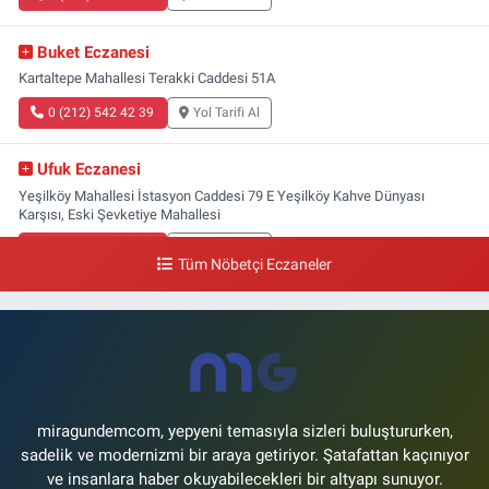
Buket Eczanesi
Kartaltepe Mahallesi Terakki Caddesi 51A
0 (212) 542 42 39
Yol Tarifi Al
Ufuk Eczanesi
Yeşilköy Mahallesi İstasyon Caddesi 79 E Yeşilköy Kahve Dünyası
Karşısı, Eski Şevketiye Mahallesi
0 (212) 663 03 25
Yol Tarifi Al
Tüm Nöbetçi Eczaneler
Nimet Eczanesi
Basınköy Mahallesi Yan Sokak 1-1 A Şenlikköy Polis Karakolu Karşısı Elit
Tıp Merkezi Yanı
0 (534) 498 40 82
Yol Tarifi Al
miragundemcom, yepyeni temasıyla sizleri buluştururken,
sadelik ve modernizmi bir araya getiriyor. Şatafattan kaçınıyor
ve insanlara haber okuyabilecekleri bir altyapı sunuyor.