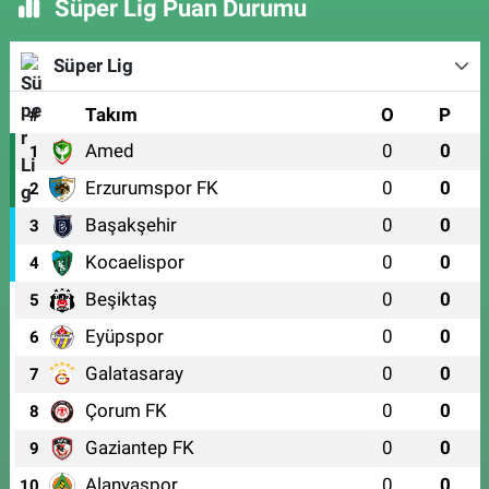
Süper Lig Puan Durumu
Süper Lig
#
Takım
O
P
Amed
0
0
1
Erzurumspor FK
0
0
2
Başakşehir
0
0
3
Kocaelispor
0
0
4
Beşiktaş
0
0
5
Eyüpspor
0
0
6
Galatasaray
0
0
7
Çorum FK
0
0
8
Gaziantep FK
0
0
9
Alanyaspor
0
0
10