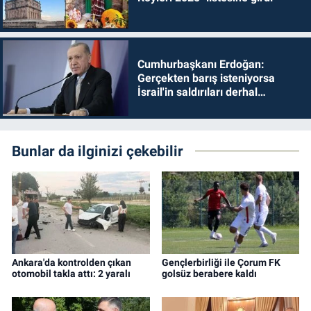
Cumhurbaşkanı Erdoğan:
Gerçekten barış isteniyorsa
İsrail'in saldırıları derhal
durdurulmalıdır
Bunlar da ilginizi çekebilir
Ankara'da kontrolden çıkan
Gençlerbirliği ile Çorum FK
otomobil takla attı: 2 yaralı
golsüz berabere kaldı