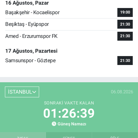
16 Ağustos, Pazar
Başakşehir - Kocaelispor
19:00
Beşiktaş - Eyüpspor
21:30
Amed - Erzurumspor FK
21:30
17 Ağustos, Pazartesi
Samsunspor - Göztepe
21:30
İSTANBUL
06.08.2026
SONRAKI VAKTE KALAN
01:26:38
Güneş Namazı