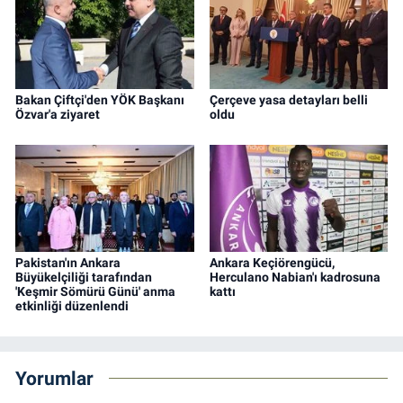
Bakan Çiftçi'den YÖK Başkanı
Çerçeve yasa detayları belli
Özvar'a ziyaret
oldu
Pakistan'ın Ankara
Ankara Keçiörengücü,
Büyükelçiliği tarafından
Herculano Nabian'ı kadrosuna
'Keşmir Sömürü Günü' anma
kattı
etkinliği düzenlendi
Yorumlar