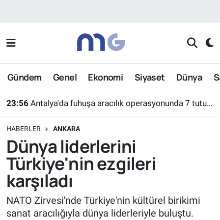
Nöbetçi Eczaneler
Hava Durumu
Gündem
Genel
Ekonomi
Siyaset
Dünya
S
İstanbul Namaz Vakitleri
23:56
Antalya'da fuhuşa aracılık operasyonunda 7 tutuklama
Trafik Durumu
HABERLER
ANKARA
Süper Lig Puan Durumu ve Fikstür
Dünya liderlerini
Türkiye'nin ezgileri
Tüm Manşetler
karşıladı
Son Dakika Haberleri
NATO Zirvesi'nde Türkiye'nin kültürel birikimi
sanat aracılığıyla dünya liderleriyle buluştu.
Haber Arşivi