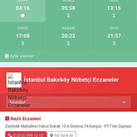
İMSAK
GÜNEŞ
ÖĞLE
04:16
05:58
13:15
İKINDI
AKŞAM
YATSI
17:08
20:23
21:57
Aylık Vakitler
İstanbul Bakırköy Nöbetçi Eczaneler
Nazlı Eczanesi
Zeytinlik Mahallesi Yakut Sokak 10 A Sinema 74 Karşısı - PTT'nin Çaprazı
0 (212) 599 12 12
Yol Tarifi Al