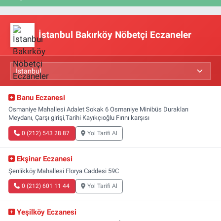
İstanbul Bakırköy Nöbetçi Eczaneler
Banu Eczanesi
Osmaniye Mahallesi Adalet Sokak 6 Osmaniye Minibüs Durakları
Meydanı, Çarşı girişi,Tarihi Kayıkçıoğlu Fırını karşısı
0 (212) 543 28 87
Yol Tarifi Al
Ekşinar Eczanesi
Şenlikköy Mahallesi Florya Caddesi 59C
0 (212) 601 11 44
Yol Tarifi Al
Yeşilköy Eczanesi