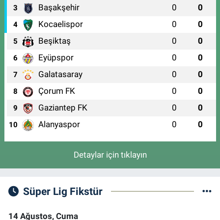
Başakşehir
0
0
3
Kocaelispor
0
0
4
Beşiktaş
0
0
5
Eyüpspor
0
0
6
Galatasaray
0
0
7
Çorum FK
0
0
8
Gaziantep FK
0
0
9
Alanyaspor
0
0
10
Detaylar için tıklayın
Süper Lig Fikstür
14 Ağustos, Cuma