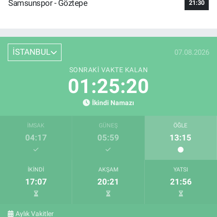
Samsunspor - Göztepe
21:30
İSTANBUL
07.08.2026
SONRAKI VAKTE KALAN
01:25:19
İkindi Namazı
İMSAK
GÜNEŞ
ÖĞLE
04:17
05:59
13:15
İKINDI
AKŞAM
YATSI
17:07
20:21
21:56
Aylık Vakitler