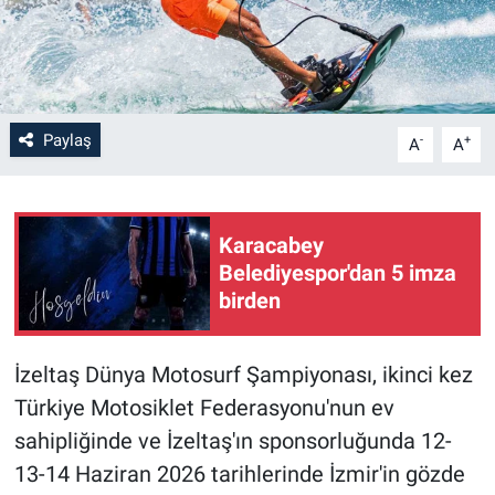
Paylaş
-
+
A
A
Karacabey
Belediyespor'dan 5 imza
birden
İzeltaş Dünya Motosurf Şampiyonası, ikinci kez
Türkiye Motosiklet Federasyonu'nun ev
sahipliğinde ve İzeltaş'ın sponsorluğunda 12-
13-14 Haziran 2026 tarihlerinde İzmir'in gözde