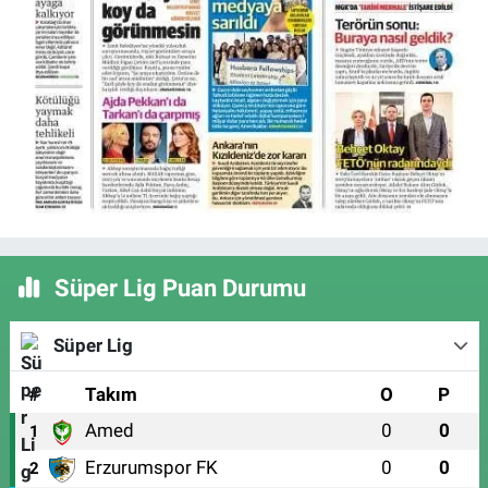
Süper Lig Puan Durumu
Süper Lig
#
Takım
O
P
Amed
0
0
1
Erzurumspor FK
0
0
2