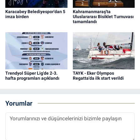
Karacabey Belediyespor'dan 5
Kahramanmaraş'ta
imza birden
Uluslararası Bisiklet Turnuvası
tamamlandı
Trendyol Süper Lig'de 2-3.
TAYK - Eker Olympos
hafta programları açıklandı
Regatta'da ilk start verildi
Yorumlar