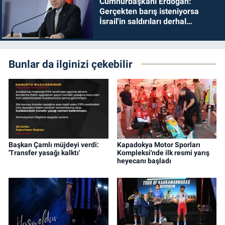
Cumhurbaşkanı Erdoğan:
Gerçekten barış isteniyorsa
İsrail'in saldırıları derhal
durdurulmalıdır
Bunlar da ilginizi çekebilir
Başkan Çamlı müjdeyi verdi:
Kapadokya Motor Sporları
'Transfer yasağı kalktı'
Kompleksi'nde ilk resmi yarış
heyecanı başladı