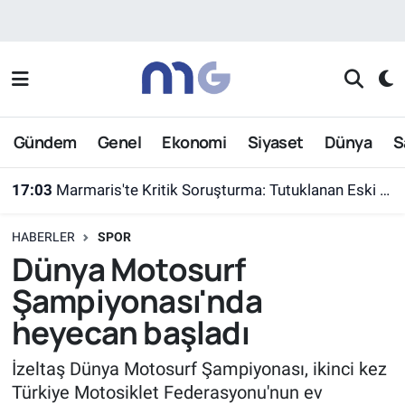
Nöbetçi Eczaneler
Hava Durumu
Gündem
Genel
Ekonomi
Siyaset
Dünya
S
İstanbul Namaz Vakitleri
17:03
Marmaris'te Kritik Soruşturma: Tutuklanan Eski Yüzbaşı Burkay Karatepe Yer Gösterdi
Trafik Durumu
HABERLER
SPOR
Süper Lig Puan Durumu ve Fikstür
Dünya Motosurf
Şampiyonası'nda
Tüm Manşetler
heyecan başladı
Son Dakika Haberleri
İzeltaş Dünya Motosurf Şampiyonası, ikinci kez
Türkiye Motosiklet Federasyonu'nun ev
Haber Arşivi